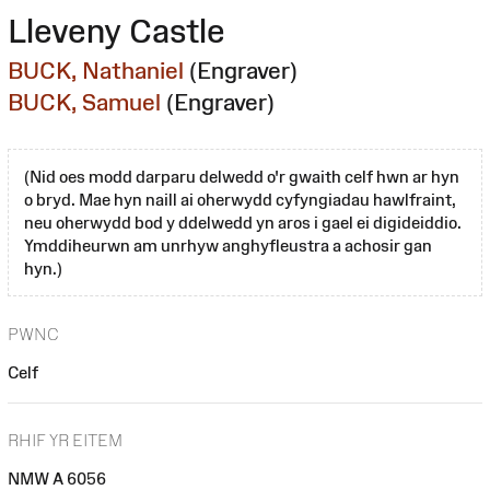
Lleveny Castle
BUCK, Nathaniel
(Engraver)
BUCK, Samuel
(Engraver)
(Nid oes modd darparu delwedd o'r gwaith celf hwn ar hyn
o bryd. Mae hyn naill ai oherwydd cyfyngiadau hawlfraint,
neu oherwydd bod y ddelwedd yn aros i gael ei digideiddio.
Ymddiheurwn am unrhyw anghyfleustra a achosir gan
hyn.)
PWNC
Celf
RHIF YR EITEM
NMW A 6056