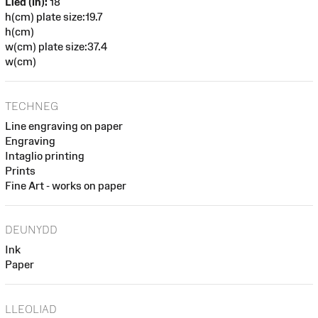
Lled (in):
18
h(cm) plate size:19.7
h(cm)
w(cm) plate size:37.4
w(cm)
TECHNEG
Line engraving on paper
Engraving
Intaglio printing
Prints
Fine Art - works on paper
DEUNYDD
Ink
Paper
LLEOLIAD