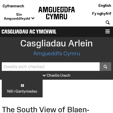
English
Cyfrannwch
Fy nghyfrif
Ein
Amgueddfeydd
C
CASGLIADAU AC YMCHWIL
D
Casgliadau Arlein
Amgueddfa Cymru
S
Chwilio Uwch
Nôl i Ganlyniadau
The South View of Blaen-