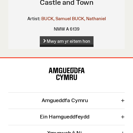
Castle and Town
Artist:
BUCK, Samuel
BUCK, Nathaniel
NMW A 6139
Mwy am yr eitem hon
Map
o'r
Wefan
+
Amgueddfa Cymru
+
Ein Hamgueddfeydd