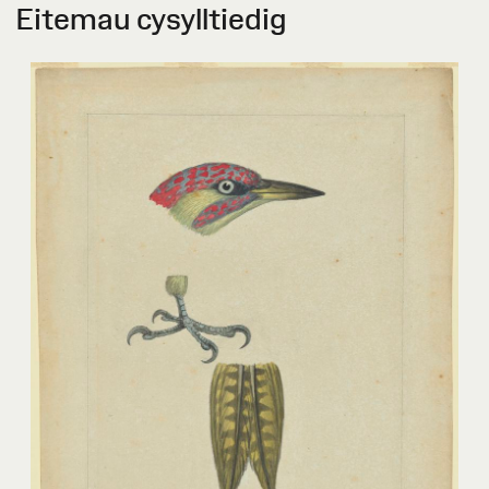
Eitemau cysylltiedig