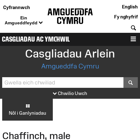
English
Cyfrannwch
Fy nghyfrif
Ein
Amgueddfeydd
C
CASGLIADAU AC YMCHWIL
D
Casgliadau Arlein
Amgueddfa Cymru
S
Chwilio Uwch
Nôl i Ganlyniadau
Chaffinch, male