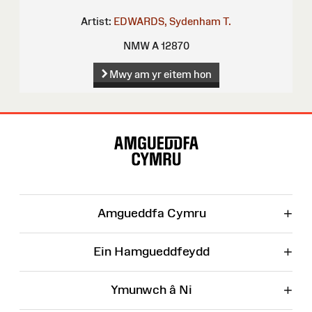
Artist:
EDWARDS, Sydenham T.
NMW A 12870
Mwy am yr eitem hon
Map
o'r
Wefan
+
Amgueddfa Cymru
+
Ein Hamgueddfeydd
+
Ymunwch â Ni