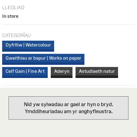
LLEOLIAD
In store
CATEGORÏAU
Dyfrlliw | Watercolour
Gweithiau ar bapur | Works on paper
Celf Gain | Fine Art
Aderyn
Astudiaeth natur
Nid yw sylwadau ar gael ar hyn o bryd.
Ymddiheuriadau am yr anghyfleustra.