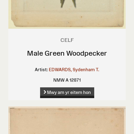
CELF
Male Green Woodpecker
Artist:
EDWARDS, Sydenham T.
NMW A 12871
Mwy am yr eitem hon