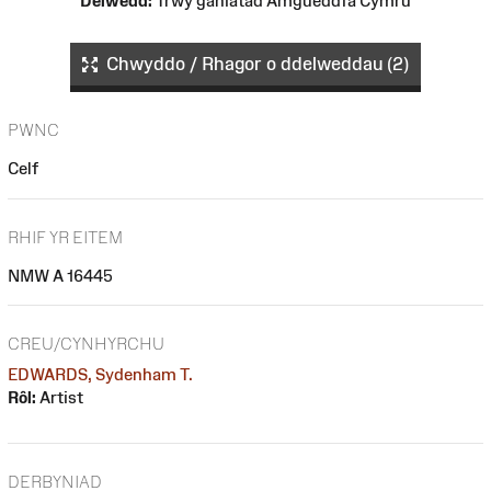
Delwedd:
Trwy ganiatâd Amgueddfa Cymru
Chwyddo / Rhagor o ddelweddau (2)
PWNC
Celf
RHIF YR EITEM
NMW A 16445
CREU/CYNHYRCHU
EDWARDS, Sydenham T.
Rôl:
Artist
DERBYNIAD