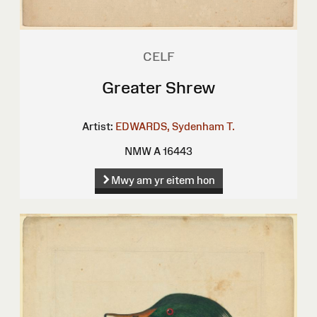
CELF
Greater Shrew
Artist:
EDWARDS, Sydenham T.
NMW A 16443
Mwy am yr eitem hon