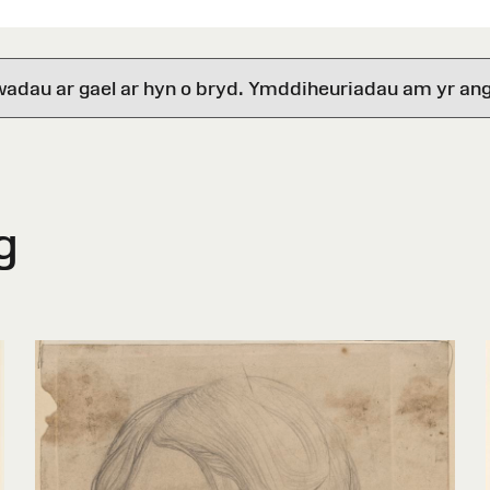
wadau ar gael ar hyn o bryd. Ymddiheuriadau am yr ang
g