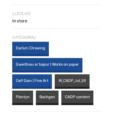
LLEOLIAD
In store
CATEGORÏAU
Darlun | Drawing
Gweithiau ar bapur | Works on paper
Celf Gain | Fine Art
16_CADP_Jul_22
Plentyn
Bachgen
CADP content