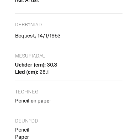
Rôl:
Artist
DERBYNIAD
Bequest, 14/1/1953
MESURIADAU
Uchder (cm):
30.3
Lled (cm):
28.1
TECHNEG
Pencil on paper
DEUNYDD
Pencil
Paper