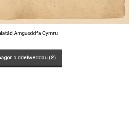
niatâd Amgueddfa Cymru
gor o ddelweddau (2)