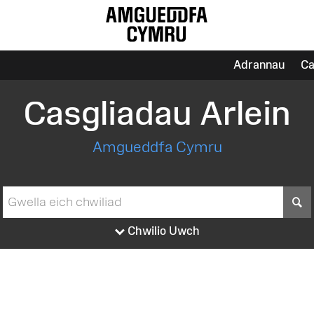
Adrannau
Ca
Casgliadau Arlein
Amgueddfa Cymru
S
Chwilio Uwch