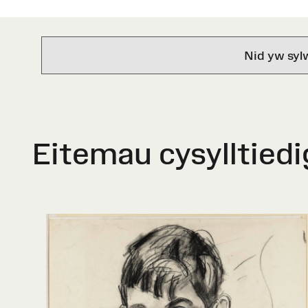
Nid yw syl
Eitemau cysylltiedi