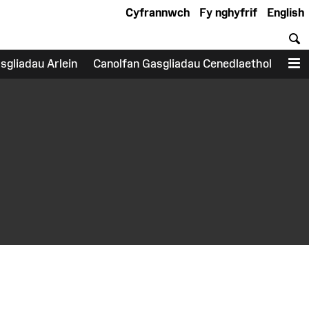
Cyfrannwch
Fy nghyfrif
English
C
sgliadau Arlein
Canolfan Gasgliadau Cenedlaethol
D
earch