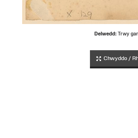
Delwedd:
Trwy ga
Chwyddo / Rha