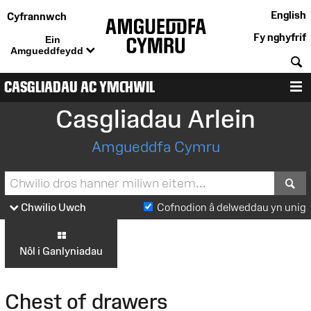
English
Cyfrannwch
Fy nghyfrif
Ein
Amgueddfeydd
C
CASGLIADAU AC YMCHWIL
D
Casgliadau Arlein
Amgueddfa Cymru
S
Chwilio Uwch
Cofnodion â delweddau yn unig
Nôl i Ganlyniadau
Chest of drawers