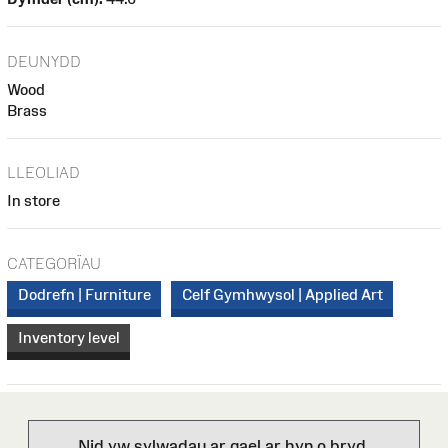
DEUNYDD
Wood
Brass
LLEOLIAD
In store
CATEGORÏAU
Dodrefn | Furniture
Celf Gymhwysol | Applied Art
Inventory level
Nid yw sylwadau ar gael ar hyn o bryd.