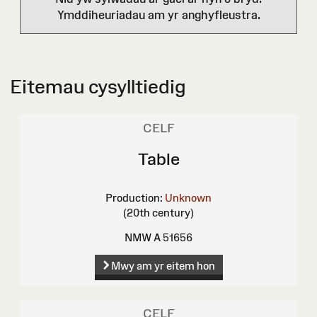
Ymddiheuriadau am yr anghyfleustra.
Eitemau cysylltiedig
CELF
Table
Production:
Unknown
(20th century)
NMW A 51656
Mwy am yr eitem hon
CELF