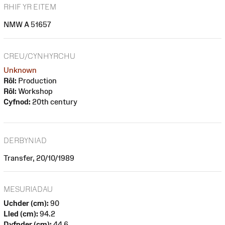
RHIF YR EITEM
NMW A 51657
CREU/CYNHYRCHU
Unknown
Rôl:
Production
Rôl:
Workshop
Cyfnod:
20th century
DERBYNIAD
Transfer, 20/10/1989
MESURIADAU
Uchder (cm):
90
Lled (cm):
94.2
Dyfnder (cm):
44.6