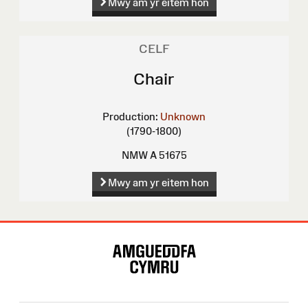
Mwy am yr eitem hon
CELF
Chair
Production:
Unknown
(1790-1800)
NMW A 51675
Mwy am yr eitem hon
Map
o'r
Wefan