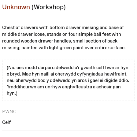
Unknown
(Workshop)
Chest of drawers with bottom drawer missing and base of
middle drawer loose, stands on four simple ball feet with
rounded wooden drawer handles, small section of back
missing; painted with light green paint over entire surface.
(Nid oes modd darparu delwedd o'r gwaith celf hwn ar hyn
o bryd. Mae hyn naill ai oherwydd cyfyngiadau hawlfraint,
neu oherwydd bod y ddelwedd yn aros i gael ei digideiddio.
Ymddiheurwn am unrhyw anghyfleustra a achosir gan
hyn.)
PWNC
Celf