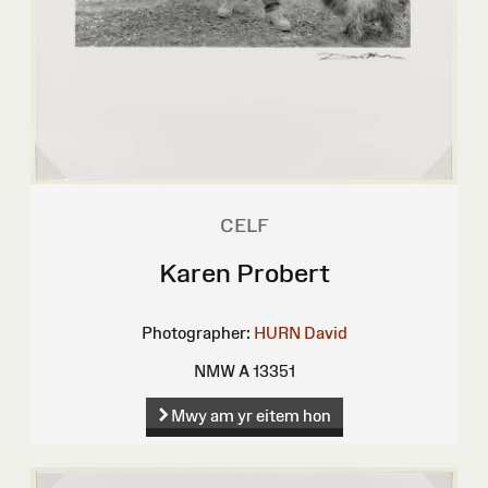
CELF
Karen Probert
Photographer:
HURN David
NMW A 13351
Mwy am yr eitem hon