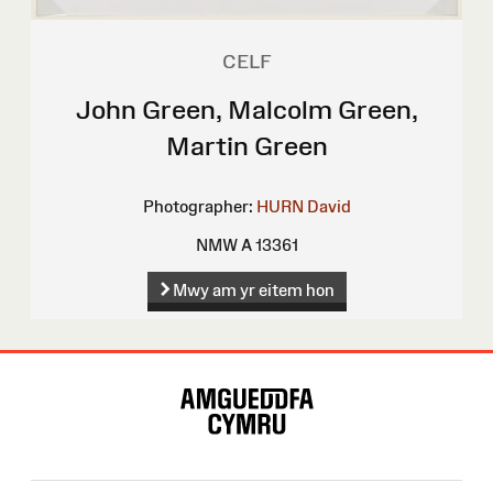
CELF
John Green, Malcolm Green,
Martin Green
Photographer:
HURN David
NMW A 13361
Mwy am yr eitem hon
Map
o'r
Wefan