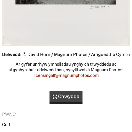
Delwedd:
© David Hurn / Magnum Photos / Amgueddfa Cymru
Ar gyfer unrhyw ymholiadau ynghylch trwyddedu ac
atgynhyrchu'r ddelwedd hon, cysylltwch â Magnum Photos:
licensingall@magnumphotos.com
Chwyddo
PWNC
Celf