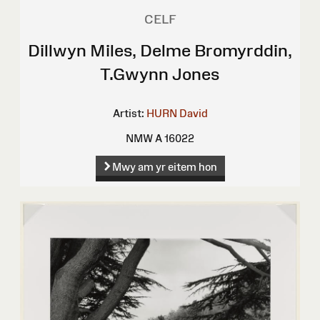
CELF
Dillwyn Miles, Delme Bromyrddin,
T.Gwynn Jones
Artist:
HURN David
NMW A 16022
Mwy am yr eitem hon