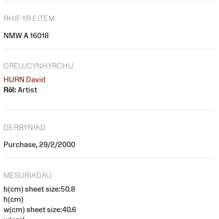
RHIF YR EITEM
NMW A 16018
CREU/CYNHYRCHU
HURN David
Rôl:
Artist
DERBYNIAD
Purchase, 29/2/2000
MESURIADAU
h(cm) sheet size:50.8
h(cm)
w(cm) sheet size:40.6