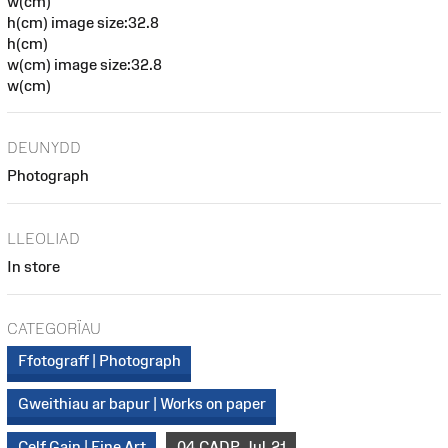
w(cm)
h(cm) image size:32.8
h(cm)
w(cm) image size:32.8
w(cm)
DEUNYDD
Photograph
LLEOLIAD
In store
CATEGORÏAU
Ffotograff | Photograph
Gweithiau ar bapur | Works on paper
Celf Gain | Fine Art
04_CADP_Jul_21