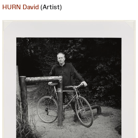
HURN David
(Artist)