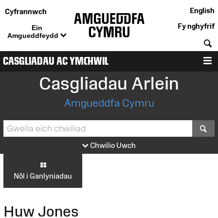
English
Cyfrannwch
Fy nghyfrif
Ein
Amgueddfeydd
C
CASGLIADAU AC YMCHWIL
D
Casgliadau Arlein
Amgueddfa Cymru
S
Chwilio Uwch
Nôl i Ganlyniadau
Huw Jones