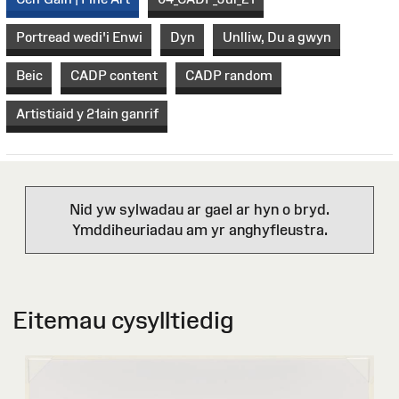
Portread wedi'i Enwi
Dyn
Unlliw, Du a gwyn
Beic
CADP content
CADP random
Artistiaid y 21ain ganrif
Nid yw sylwadau ar gael ar hyn o bryd.
Ymddiheuriadau am yr anghyfleustra.
Eitemau cysylltiedig