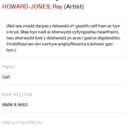
HOWARD-JONES, Ray
(Artist)
(Nid oes modd darparu delwedd o'r gwaith celf hwn ar hyn
o bryd. Mae hyn naill ai oherwydd cyfyngiadau hawlfraint,
neu oherwydd bod y ddelwedd yn aros i gael ei digideiddio.
Ymddiheurwn am unrhyw anghyfleustra a achosir gan
hyn.)
PWNC
Celf
RHIF YR EITEM
NMW A 9663
CREU/CYNHYRCHU