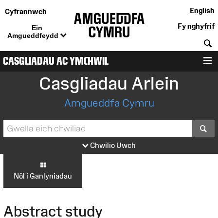
English
Cyfrannwch
Fy nghyfrif
Ein
Amgueddfeydd
C
CASGLIADAU AC YMCHWIL
D
Casgliadau Arlein
Amgueddfa Cymru
S
Chwilio Uwch
Nôl i Ganlyniadau
Abstract study