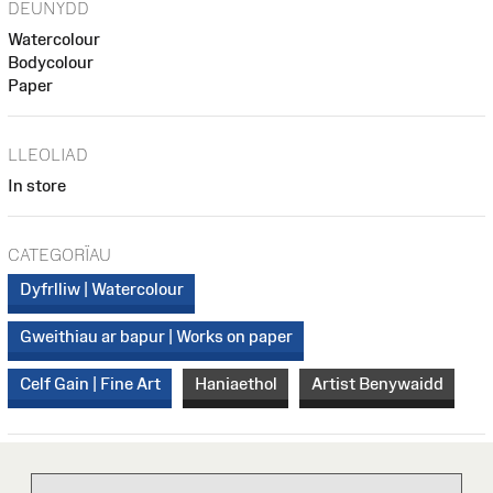
DEUNYDD
Watercolour
Bodycolour
Paper
LLEOLIAD
In store
CATEGORÏAU
Dyfrlliw | Watercolour
Gweithiau ar bapur | Works on paper
Celf Gain | Fine Art
Haniaethol
Artist Benywaidd