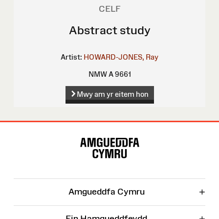
CELF
Abstract study
Artist:
HOWARD-JONES, Ray
NMW A 9661
Mwy am yr eitem hon
Map
o'r
Wefan
+
Amgueddfa Cymru
+
Ein Hamgueddfeydd