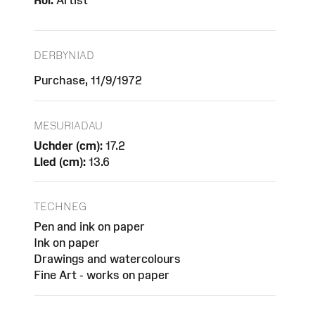
Rôl:
Artist
DERBYNIAD
Purchase, 11/9/1972
MESURIADAU
Uchder (cm):
17.2
Lled (cm):
13.6
TECHNEG
Pen and ink on paper
Ink on paper
Drawings and watercolours
Fine Art - works on paper