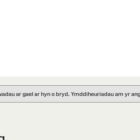
wadau ar gael ar hyn o bryd. Ymddiheuriadau am yr ang
g