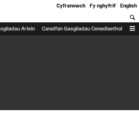
Cyfrannwch
Fy nghyfrif
English
C
sgliadau Arlein
Canolfan Gasgliadau Cenedlaethol
D
earch