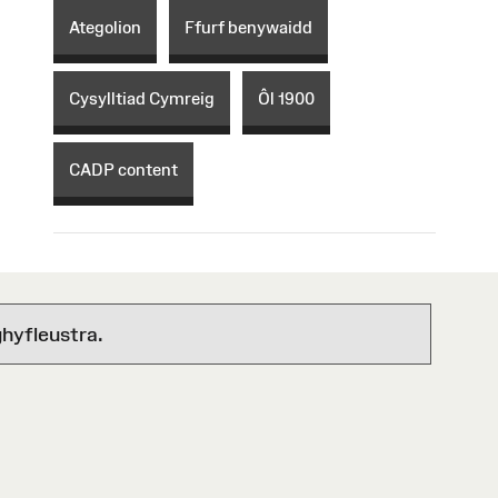
Ategolion
Ffurf benywaidd
Cysylltiad Cymreig
Ôl 1900
CADP content
hyfleustra.