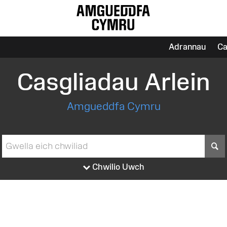
Adrannau
Ca
Casgliadau Arlein
Amgueddfa Cymru
S
Chwilio Uwch