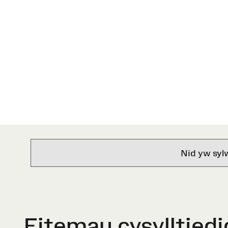
Nid yw syl
Eitemau cysylltiedi