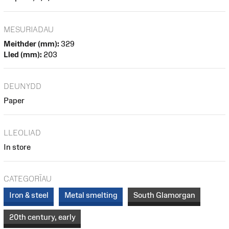
MESURIADAU
Meithder (mm):
329
Lled (mm):
203
DEUNYDD
Paper
LLEOLIAD
In store
CATEGORÏAU
Iron & steel
Metal smelting
South Glamorgan
20th century, early