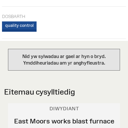
DOSBARTH
quality control
Nid yw sylwadau ar gael ar hyn o bryd.
Ymddiheuriadau am yr anghyfleustra.
Eitemau cysylltiedig
DIWYDIANT
East Moors works blast furnace