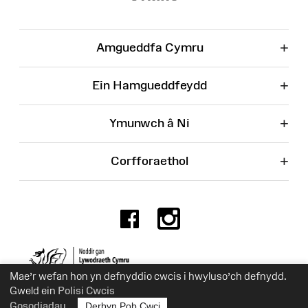
+
Amgueddfa Cymru
+
Ein Hamgueddfeydd
+
Ymunwch â Ni
+
Corfforaethol
Facebook
Instagr
Rhif Elusen 525774
Mae’r wefan hon yn defnyddio cwcis i hwyluso’ch defnydd.
Gweld ein
Polisi Cwcis
Gosodiadau
Derbyn Pob Cwci