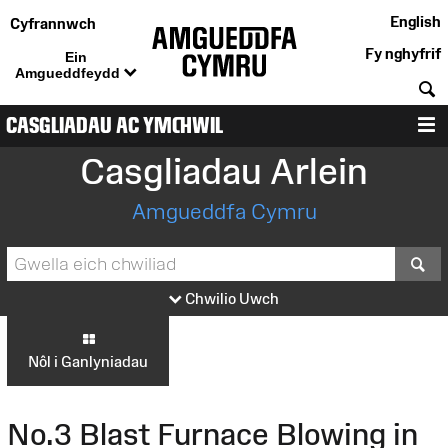
English
Cyfrannwch
Fy nghyfrif
Ein
Amgueddfeydd
C
CASGLIADAU AC YMCHWIL
D
Casgliadau Arlein
Amgueddfa Cymru
S
Chwilio Uwch
Nôl i Ganlyniadau
No.3 Blast Furnace Blowing in