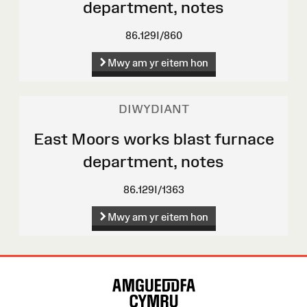
department, notes
86.129I/860
Mwy am yr eitem hon
DIWYDIANT
East Moors works blast furnace
department, notes
86.129I/1363
Mwy am yr eitem hon
Map
o'r
Wefan