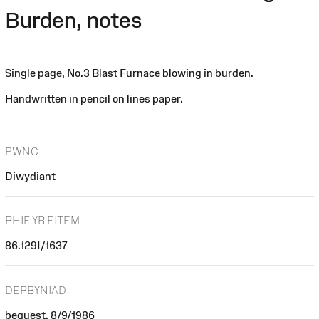
Burden, notes
Single page, No.3 Blast Furnace blowing in burden.
Handwritten in pencil on lines paper.
PWNC
Diwydiant
RHIF YR EITEM
86.129I/1637
DERBYNIAD
bequest, 8/9/1986