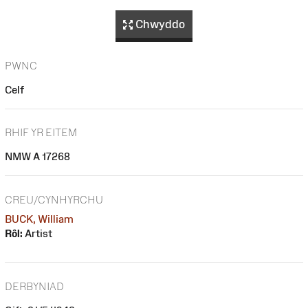
Chwyddo
PWNC
Celf
RHIF YR EITEM
NMW A 17268
CREU/CYNHYRCHU
BUCK, William
Rôl:
Artist
DERBYNIAD