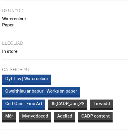
DEUNYDD
Watercolour
Paper
LLEOLIAD
In store
CATEGORÏAU
Dyfrlliw | Watercolour
Gweithiau ar bapur | Works on paper
Celf Gain | Fine Art
15_CADP_Jun_22
Tirwedd
Môr
Mynyddoedd
Adeilad
CADP content