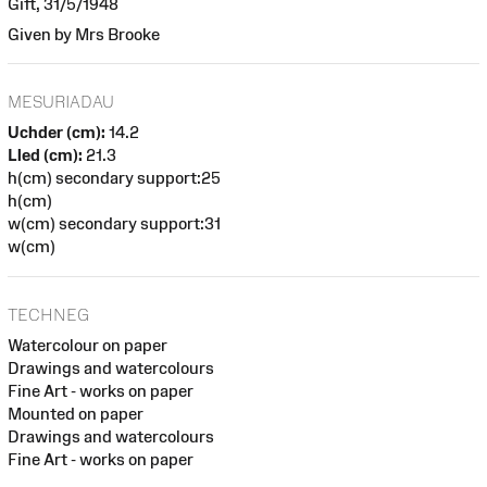
Gift, 31/5/1948
Given by Mrs Brooke
MESURIADAU
Uchder (cm):
14.2
Lled (cm):
21.3
h(cm) secondary support:25
h(cm)
w(cm) secondary support:31
w(cm)
TECHNEG
Watercolour on paper
Drawings and watercolours
Fine Art - works on paper
Mounted on paper
Drawings and watercolours
Fine Art - works on paper