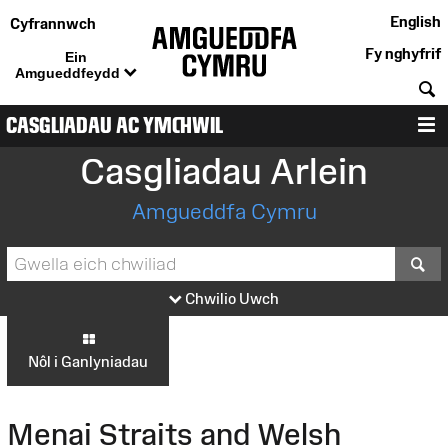
English
Cyfrannwch
Fy nghyfrif
Ein
Amgueddfeydd
C
CASGLIADAU AC YMCHWIL
D
Casgliadau Arlein
Amgueddfa Cymru
S
Chwilio Uwch
Nôl i Ganlyniadau
Menai Straits and Welsh