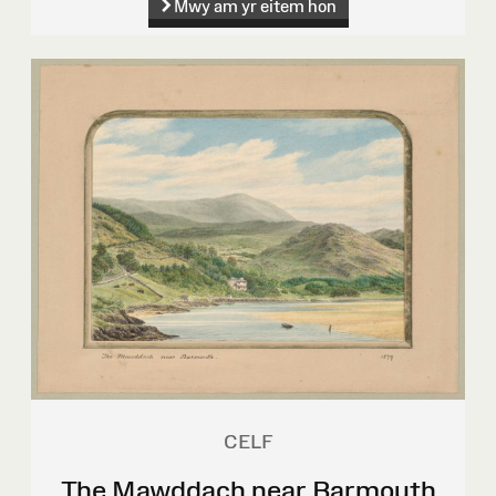
Mwy am yr eitem hon
CELF
The Mawddach near Barmouth