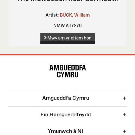
Artist:
BUCK, William
NMW A 17270
Mwy am yr eitem hon
Map
o'r
Wefan
+
Amgueddfa Cymru
+
Ein Hamgueddfeydd
+
Ymunwch â Ni