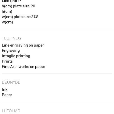
Lled (in):
17
h(cm) plate size:20
h(cm)
w(cm) plate size:37.8
w(cm)
TECHNEG
Line engraving on paper
Engraving
Intaglio printing
Prints
Fine Art - works on paper
DEUNYDD
Ink
Paper
LLEOLIAD