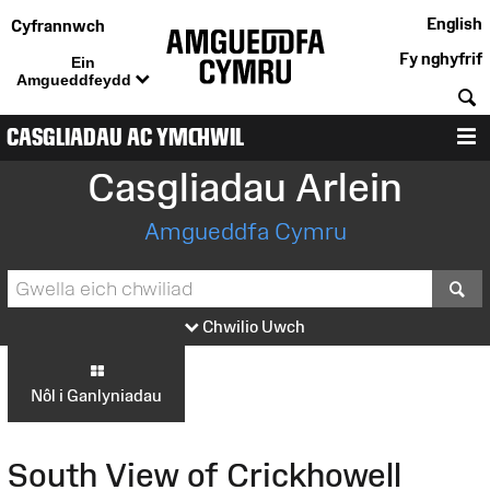
English
Cyfrannwch
Fy nghyfrif
Ein
Amgueddfeydd
C
CASGLIADAU AC YMCHWIL
D
Casgliadau Arlein
Amgueddfa Cymru
S
Chwilio Uwch
Nôl i Ganlyniadau
South View of Crickhowell