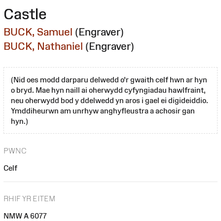
Castle
BUCK, Samuel
(Engraver)
BUCK, Nathaniel
(Engraver)
(Nid oes modd darparu delwedd o'r gwaith celf hwn ar hyn
o bryd. Mae hyn naill ai oherwydd cyfyngiadau hawlfraint,
neu oherwydd bod y ddelwedd yn aros i gael ei digideiddio.
Ymddiheurwn am unrhyw anghyfleustra a achosir gan
hyn.)
PWNC
Celf
RHIF YR EITEM
NMW A 6077