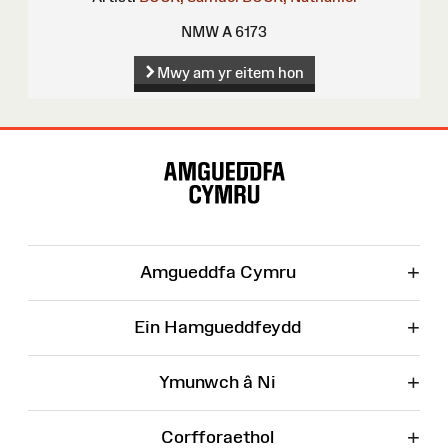
NMW A 6173
Mwy am yr eitem hon
Map
o'r
Wefan
+
Amgueddfa Cymru
+
Ein Hamgueddfeydd
+
Ymunwch â Ni
+
Corfforaethol