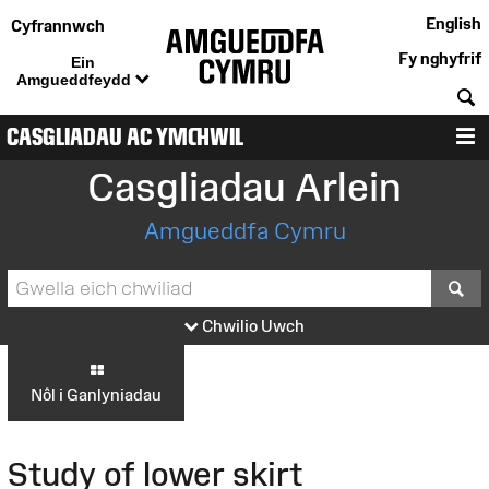
English
Cyfrannwch
Fy nghyfrif
Ein
Amgueddfeydd
C
CASGLIADAU AC YMCHWIL
D
Casgliadau Arlein
Amgueddfa Cymru
S
Chwilio Uwch
Nôl i Ganlyniadau
Study of lower skirt