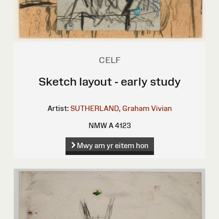
CELF
Sketch layout - early study
Artist:
SUTHERLAND, Graham Vivian
NMW A 4123
Mwy am yr eitem hon