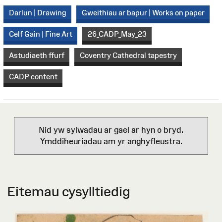
Darlun | Drawing
Gweithiau ar bapur | Works on paper
Celf Gain | Fine Art
26_CADP_May_23
Astudiaeth ffurf
Coventry Cathedral tapestry
CADP content
Nid yw sylwadau ar gael ar hyn o bryd.
Ymddiheuriadau am yr anghyfleustra.
Eitemau cysylltiedig