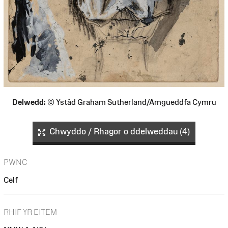
Delwedd:
© Ystâd Graham Sutherland/Amgueddfa Cymru
Chwyddo / Rhagor o ddelweddau (4)
PWNC
Celf
RHIF YR EITEM