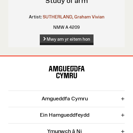
Study of arm
Artist:
SUTHERLAND, Graham Vivian
NMW A 4209
Mwy am yr eitem hon
Map
o'r
Wefan
+
Amgueddfa Cymru
+
Ein Hamgueddfeydd
+
Ymunwch â Ni