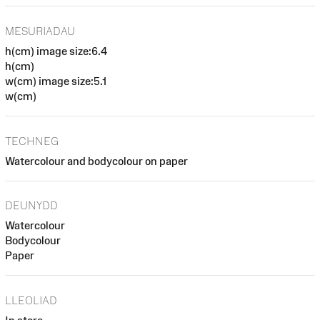
MESURIADAU
h(cm) image size:6.4
h(cm)
w(cm) image size:5.1
w(cm)
TECHNEG
Watercolour and bodycolour on paper
DEUNYDD
Watercolour
Bodycolour
Paper
LLEOLIAD