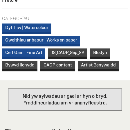
In store
CATEGORÏAU
Dyfrlliw | Watercolour
Gweithiau ar bapur | Works on paper
Celf Gain | Fine Art
18_CADP_Sep_22
Blodyn
Bywyd llonydd
CADP content
Artist Benywaidd
Nid yw sylwadau ar gael ar hyn o bryd.
Ymddiheuriadau am yr anghyfleustra.