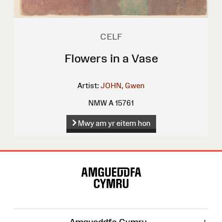
CELF
Flowers in a Vase
Artist:
JOHN, Gwen
NMW A 15761
Mwy am yr eitem hon
Map
o'r
Wefan
Amgueddfa Cymru