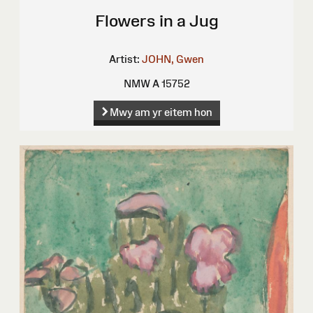
Flowers in a Jug
Artist:
JOHN, Gwen
NMW A 15752
Mwy am yr eitem hon