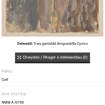
Delwedd:
Trwy ganiatâd Amgueddfa Cymru
Chwyddo / Rhagor o ddelweddau (2)
PWNC
Celf
RHIF YR EITEM
NMW A 15790