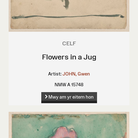
CELF
Flowers in a Jug
Artist:
JOHN, Gwen
NMW A 15748
Mwy am yr eitem hon