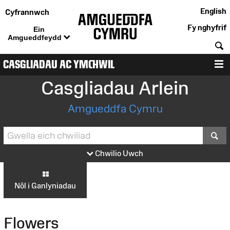
English
Cyfrannwch
Fy nghyfrif
Ein
Amgueddfeydd
C
CASGLIADAU AC YMCHWIL
D
Casgliadau Arlein
Amgueddfa Cymru
S
Chwilio Uwch
Nôl i Ganlyniadau
Flowers