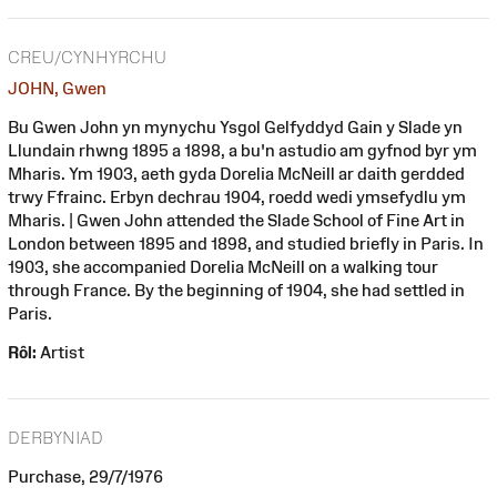
CREU/CYNHYRCHU
JOHN, Gwen
Bu Gwen John yn mynychu Ysgol Gelfyddyd Gain y Slade yn
Llundain rhwng 1895 a 1898, a bu'n astudio am gyfnod byr ym
Mharis. Ym 1903, aeth gyda Dorelia McNeill ar daith gerdded
trwy Ffrainc. Erbyn dechrau 1904, roedd wedi ymsefydlu ym
Mharis. | Gwen John attended the Slade School of Fine Art in
London between 1895 and 1898, and studied briefly in Paris. In
1903, she accompanied Dorelia McNeill on a walking tour
through France. By the beginning of 1904, she had settled in
Paris.
Rôl:
Artist
DERBYNIAD
Purchase, 29/7/1976