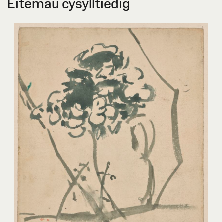
Eitemau cysylltiedig