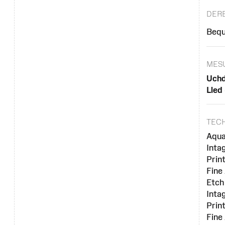
DER
Bequ
MES
Uchd
Lled
TEC
Aqua
Intag
Prin
Fine
Etch
Intag
Prin
Fine