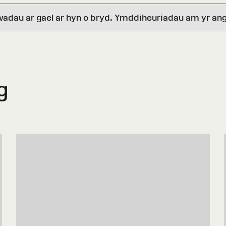
wadau ar gael ar hyn o bryd. Ymddiheuriadau am yr ang
g