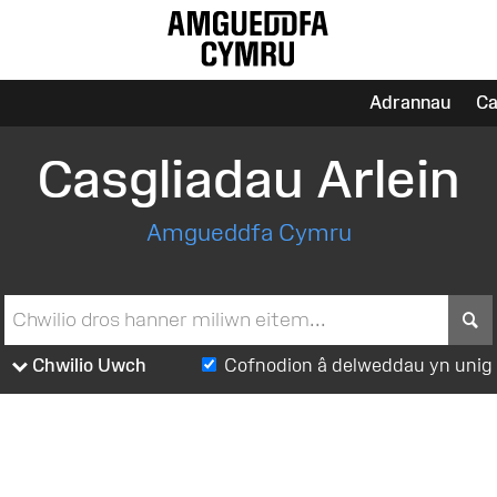
Adrannau
Ca
Casgliadau Arlein
Amgueddfa Cymru
S
Chwilio Uwch
Cofnodion â delweddau yn unig