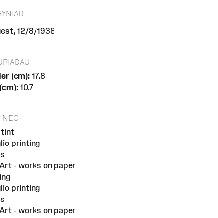
BYNIAD
est, 12/8/1938
URIADAU
er (cm):
17.8
 (cm):
10.7
HNEG
tint
lio printing
ts
 Art - works on paper
ing
lio printing
ts
 Art - works on paper