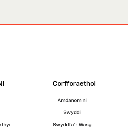
Ni
Corfforaethol
Amdanom ni
Swyddi
ythyr
Swyddfa'r Wasg