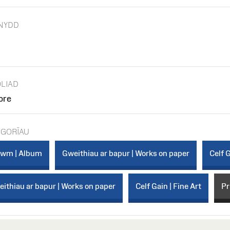
NYDD
LIAD
tore
EGORÏAU
bwm | Album
Gweithiau ar bapur | Works on paper
Celf G
ithiau ar bapur | Works on paper
Celf Gain | Fine Art
Pr