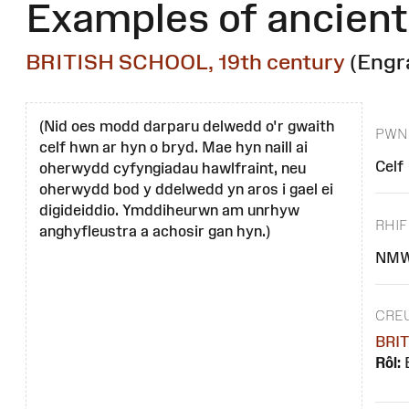
Examples of ancient
BRITISH SCHOOL, 19th century
(Engr
(Nid oes modd darparu delwedd o'r gwaith
PWN
celf hwn ar hyn o bryd. Mae hyn naill ai
Celf
oherwydd cyfyngiadau hawlfraint, neu
oherwydd bod y ddelwedd yn aros i gael ei
digideiddio. Ymddiheurwn am unrhyw
RHIF
anghyfleustra a achosir gan hyn.)
NMW
CRE
BRIT
Rôl: