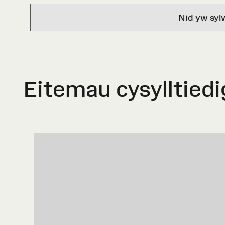
Nid yw syl
Eitemau cysylltiedi