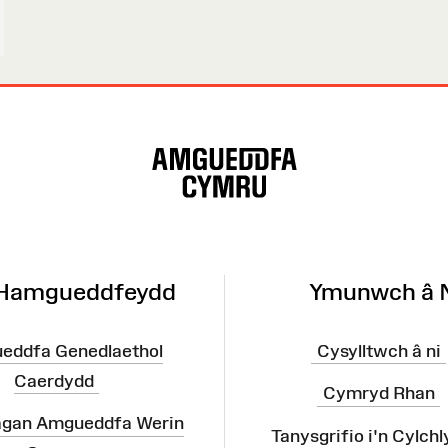
 Hamgueddfeydd
Ymunwch â 
eddfa Genedlaethol
Cysylltwch â ni
Caerdydd
Cymryd Rhan
agan Amgueddfa Werin
Tanysgrifio i'n Cylchl