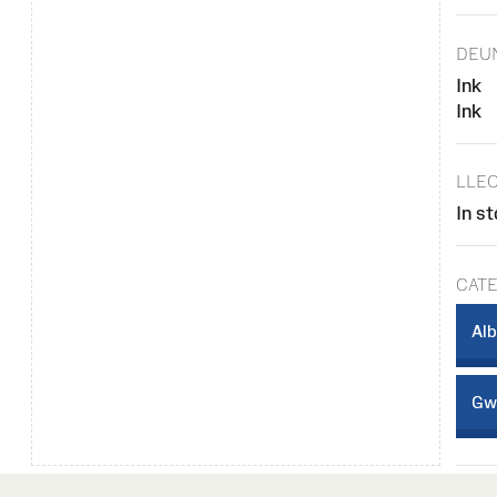
DEU
Ink
Ink
LLEO
In s
CAT
Al
Gwe