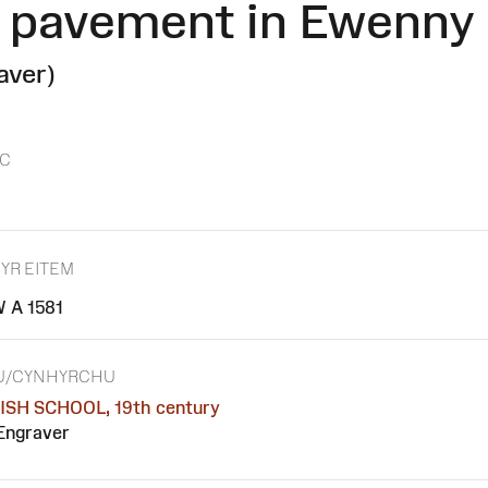
 pavement in Ewenny 
aver)
C
 YR EITEM
 A 1581
U/CYNHYRCHU
ISH SCHOOL, 19th century
Engraver