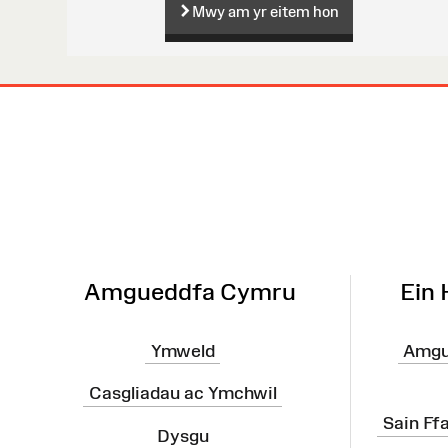
Mwy am yr eitem hon
Map
o'r
Wefan
Amgueddfa Cymru
Ein
Ymweld
Amgu
Casgliadau ac Ymchwil
Sain Ff
Dysgu