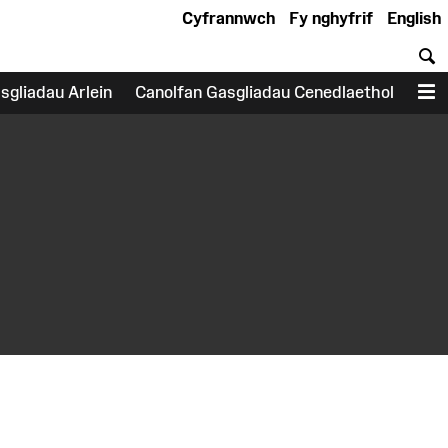
Cyfrannwch
Fy nghyfrif
English
C
sgliadau Arlein
Canolfan Gasgliadau Cenedlaethol
D
earch