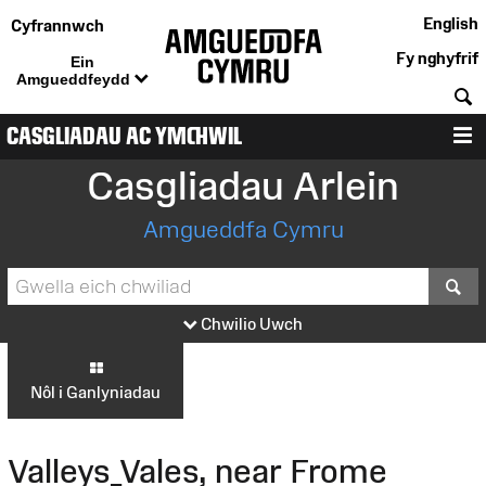
English
Cyfrannwch
Fy nghyfrif
Ein
Amgueddfeydd
C
CASGLIADAU AC YMCHWIL
D
Casgliadau Arlein
Amgueddfa Cymru
S
Chwilio Uwch
Nôl i Ganlyniadau
Valleys_Vales, near Frome