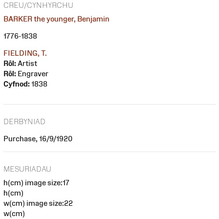
CREU/CYNHYRCHU
BARKER the younger, Benjamin
1776-1838
FIELDING, T.
Rôl:
Artist
Rôl:
Engraver
Cyfnod:
1838
DERBYNIAD
Purchase, 16/9/1920
MESURIADAU
h(cm) image size:17
h(cm)
w(cm) image size:22
w(cm)