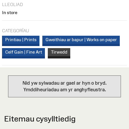
LLEOLIAD
In store
CATEGORÏAU
Printiau | Prints
Gweithiau ar bapur | Works on paper
Celf Gain | Fine Art
Tirwedd
Nid yw sylwadau ar gael ar hyn o bryd.
Ymddiheuriadau am yr anghyfleustra.
Eitemau cysylltiedig