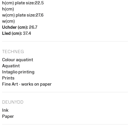
h(cm) plate size:22.5
h(cm)
w(cm) plate size:27.6
w(cm)
Uchder (cm):
26.7
Lled (cm):
37.4
TECHNEG
Colour aquatint
Aquatint
Intaglio printing
Prints
Fine Art - works on paper
DEUNYDD
Ink
Paper