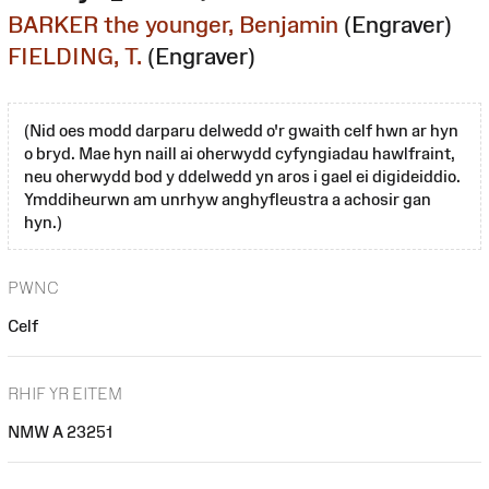
BARKER the younger, Benjamin
(Engraver)
FIELDING, T.
(Engraver)
(Nid oes modd darparu delwedd o'r gwaith celf hwn ar hyn
o bryd. Mae hyn naill ai oherwydd cyfyngiadau hawlfraint,
neu oherwydd bod y ddelwedd yn aros i gael ei digideiddio.
Ymddiheurwn am unrhyw anghyfleustra a achosir gan
hyn.)
PWNC
Celf
RHIF YR EITEM
NMW A 23251