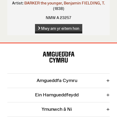
Artist:
BARKER the younger, Benjamin
FIELDING, T.
(1838)
NMW A 23257
Mwy am yr eitem hon
Map
o'r
Wefan
+
Amgueddfa Cymru
+
Ein Hamgueddfeydd
+
Ymunwch â Ni