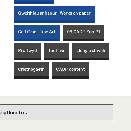
Gweithiau ar bapur | Works on paper
Celf Gain | Fine Art
06_CADP_Sep_21
Proffwyd
Teithiwr
Llong a chwch
Cristnogaeth
CADP content
hyfleustra.