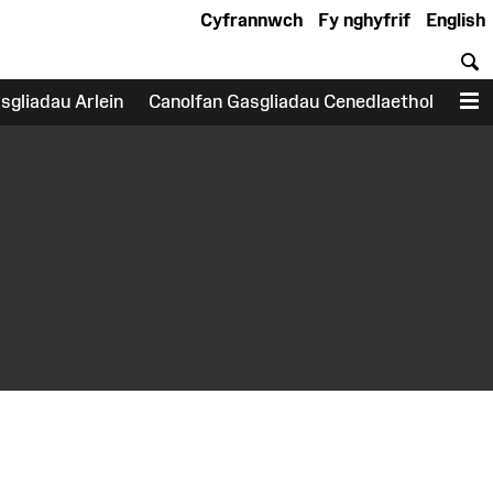
Cyfrannwch
Fy nghyfrif
English
C
sgliadau Arlein
Canolfan Gasgliadau Cenedlaethol
D
earch