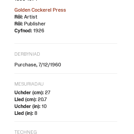
Golden Cockerel Press
Rôl:
Artist
Rôl:
Publisher
Cyfnod:
1926
DERBYNIAD
Purchase, 7/12/1960
MESURIADAU
Uchder (cm):
27
Lled (cm):
20.7
Uchder (in):
10
Lled (in):
8
TECHNEG