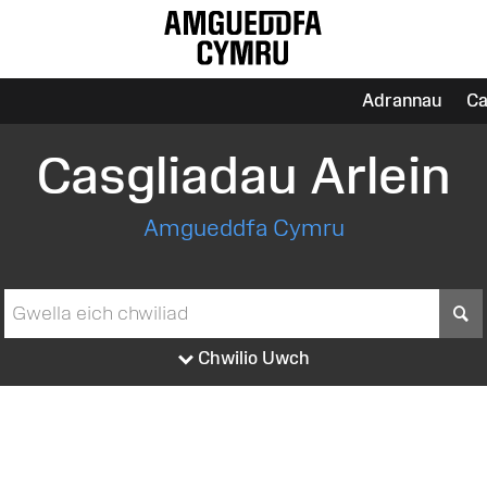
Adrannau
Ca
Casgliadau Arlein
Amgueddfa Cymru
S
Chwilio Uwch