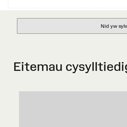
Nid yw syl
Eitemau cysylltiedi