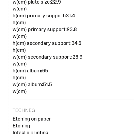
w(cm) plate size:22.9
w(cm)
h(cm) primary support:31.4
h(cm)
w(cm) primary support:23.8
w(cm)
h(cm) secondary support:34.6
h(cm)
w(cm) secondary support:26.9
w(cm)
h(cm) album:65
h(cm)
w(cm) album:51.5
w(cm)
TECHNEG
Etching on paper
Etching
Intaglio printing