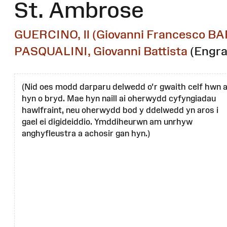
St. Ambrose
GUERCINO, Il (Giovanni Francesco BA
PASQUALINI, Giovanni Battista
(Engra
(Nid oes modd darparu delwedd o'r gwaith celf hwn 
hyn o bryd. Mae hyn naill ai oherwydd cyfyngiadau
hawlfraint, neu oherwydd bod y ddelwedd yn aros i
gael ei digideiddio. Ymddiheurwn am unrhyw
anghyfleustra a achosir gan hyn.)