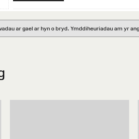
wadau ar gael ar hyn o bryd. Ymddiheuriadau am yr ang
g