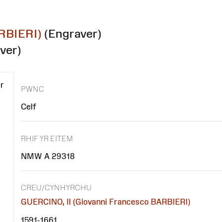
RBIERI)
(Engraver)
ver)
ar
PWNC
Celf
RHIF YR EITEM
NMW A 29318
CREU/CYNHYRCHU
GUERCINO, Il (Giovanni Francesco BARBIERI)
1591-1661