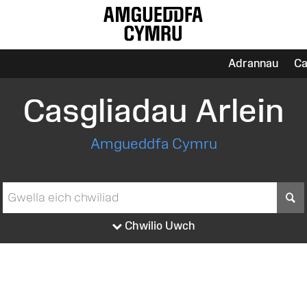
Adrannau
Ca
Casgliadau Arlein
Amgueddfa Cymru
S
Chwilio Uwch