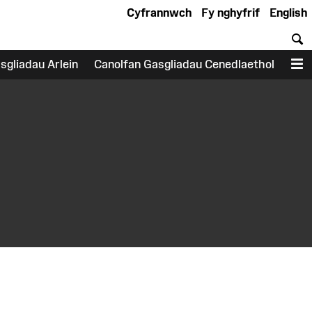
Cyfrannwch
Fy nghyfrif
English
C
sgliadau Arlein
Canolfan Gasgliadau Cenedlaethol
D
earch