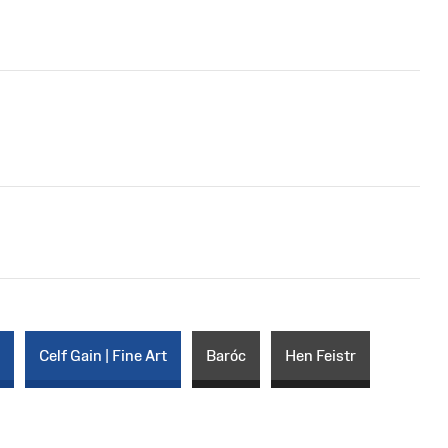
r
Celf Gain | Fine Art
Baróc
Hen Feistr