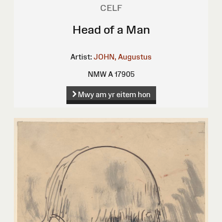
CELF
Head of a Man
Artist:
JOHN, Augustus
NMW A 17905
Mwy am yr eitem hon