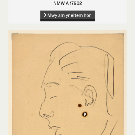
NMW A 17902
Mwy am yr eitem hon