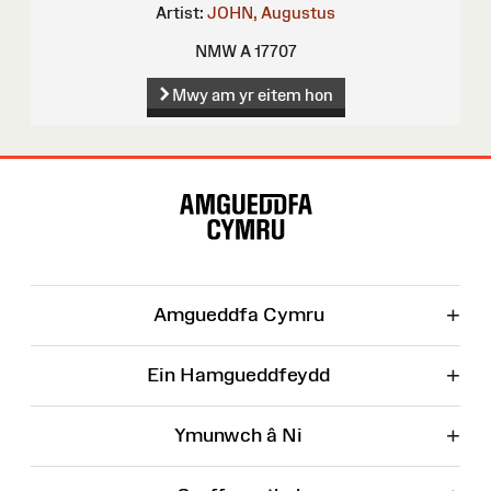
Artist:
JOHN, Augustus
NMW A 17707
Mwy am yr eitem hon
Map
o'r
Wefan
+
Amgueddfa Cymru
+
Ein Hamgueddfeydd
+
Ymunwch â Ni