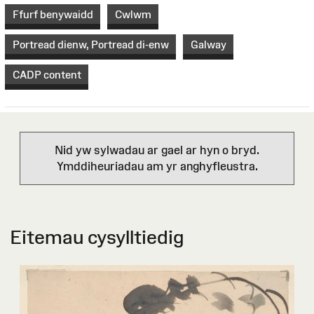
Ffurf benywaidd
Cwlwm
Portread dienw, Portread di-enw
Galway
CADP content
Nid yw sylwadau ar gael ar hyn o bryd.
Ymddiheuriadau am yr anghyfleustra.
Eitemau cysylltiedig