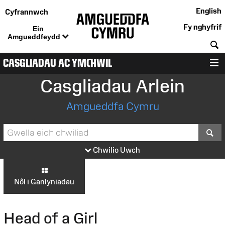
English
Cyfrannwch
Fy nghyfrif
Ein
Amgueddfeydd
C
CASGLIADAU AC YMCHWIL
D
Casgliadau Arlein
Amgueddfa Cymru
S
Chwilio Uwch
Nôl i Ganlyniadau
Head of a Girl