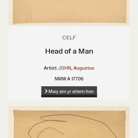
CELF
Head of a Man
Artist:
JOHN, Augustus
NMW A 17706
Mwy am yr eitem hon