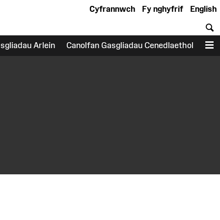
Cyfrannwch
Fy nghyfrif
English
C
sgliadau Arlein
Canolfan Gasgliadau Cenedlaethol
D
earch