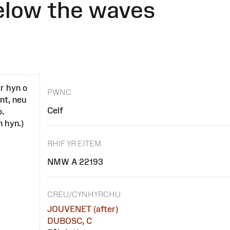
elow the waves
r hyn o
PWNC
nt, neu
Celf
o.
 hyn.)
RHIF YR EITEM
NMW A 22193
CREU/CYNHYRCHU
JOUVENET (after)
DUBOSC, C