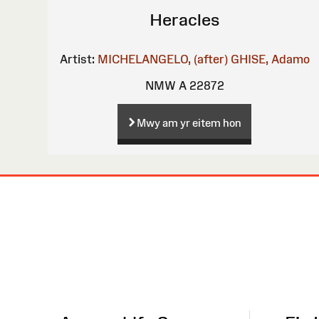
Heracles
Artist:
MICHELANGELO, (after)
GHISE, Adamo
NMW A 22872
Mwy am yr eitem hon
Map
o'r
Wefan