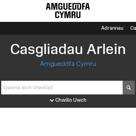
Adrannau
Ca
Casgliadau Arlein
Amgueddfa Cymru
S
Chwilio Uwch