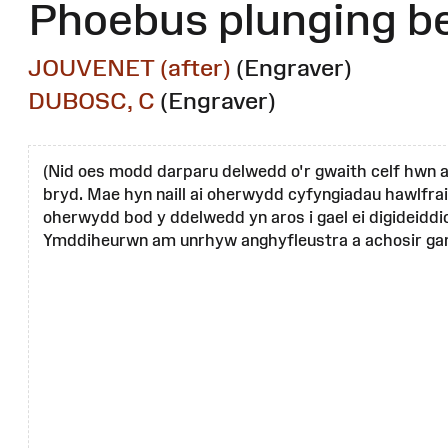
Phoebus plunging b
JOUVENET (after)
(Engraver)
DUBOSC, C
(Engraver)
(Nid oes modd darparu delwedd o'r gwaith celf hwn a
bryd. Mae hyn naill ai oherwydd cyfyngiadau hawlfrai
oherwydd bod y ddelwedd yn aros i gael ei digideiddi
Ymddiheurwn am unrhyw anghyfleustra a achosir gan