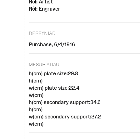
Rôl:
Artist
Rôl:
Engraver
DERBYNIAD
Purchase, 6/4/1916
MESURIADAU
h(cm) plate size:29.8
h(cm)
w(cm) plate size:22.4
w(cm)
h(cm) secondary support:34.6
h(cm)
w(cm) secondary support:27.2
w(cm)