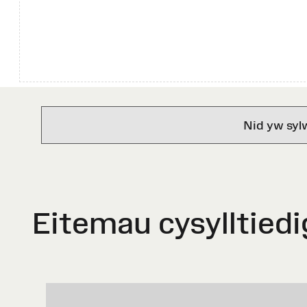
Nid yw syl
Eitemau cysylltiedi