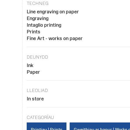
TECHNEG
Line engraving on paper
Engraving
Intaglio printing
Prints
Fine Art - works on paper
DEUNYDD
Ink
Paper
LLEOLIAD
In store
CATEGORÏAU
Printiau | Prints
Gweithiau ar bapur | Works 