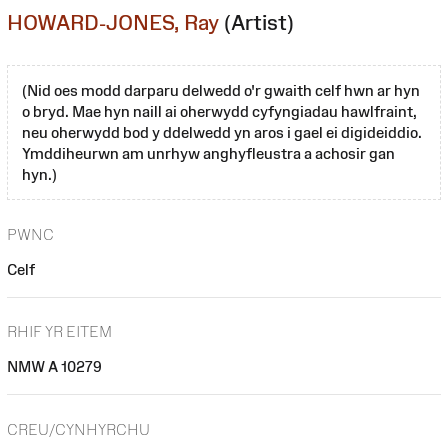
HOWARD-JONES, Ray
(Artist)
(Nid oes modd darparu delwedd o'r gwaith celf hwn ar hyn
o bryd. Mae hyn naill ai oherwydd cyfyngiadau hawlfraint,
neu oherwydd bod y ddelwedd yn aros i gael ei digideiddio.
Ymddiheurwn am unrhyw anghyfleustra a achosir gan
hyn.)
PWNC
Celf
RHIF YR EITEM
NMW A 10279
CREU/CYNHYRCHU