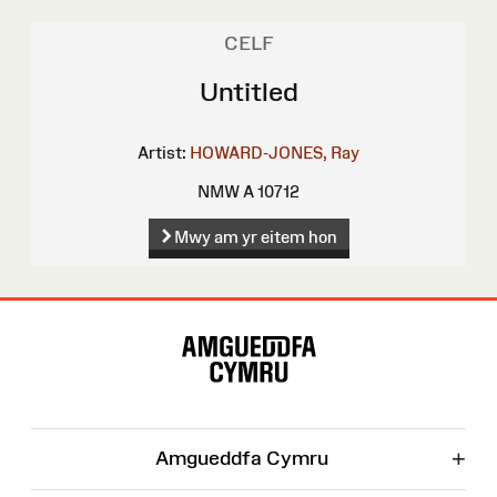
CELF
Untitled
Artist:
HOWARD-JONES, Ray
NMW A 10712
Mwy am yr eitem hon
Map
o'r
Wefan
+
Amgueddfa Cymru