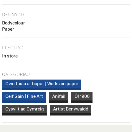
DEUNYDD
Bodycolour
Paper
LLEOLIAD
In store
CATEGORÏAU
Gweithiau ar bapur | Works on paper
Celf Gain | Fine Art
Anifail
Ôl 1900
Cysylltiad Cymreig
Artist Benywaidd