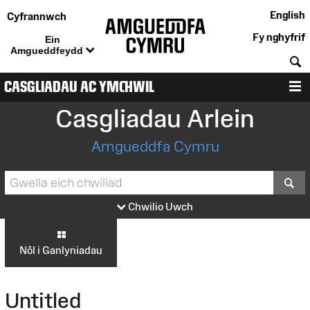
English
Cyfrannwch
Fy nghyfrif
Ein
Amgueddfeydd
C
CASGLIADAU AC YMCHWIL
D
Casgliadau Arlein
Amgueddfa Cymru
S
Chwilio Uwch
Nôl i Ganlyniadau
Untitled