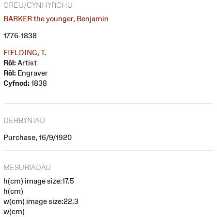
CREU/CYNHYRCHU
BARKER the younger, Benjamin
1776-1838
FIELDING, T.
Rôl:
Artist
Rôl:
Engraver
Cyfnod:
1838
DERBYNIAD
Purchase, 16/9/1920
MESURIADAU
h(cm) image size:17.5
h(cm)
w(cm) image size:22.3
w(cm)