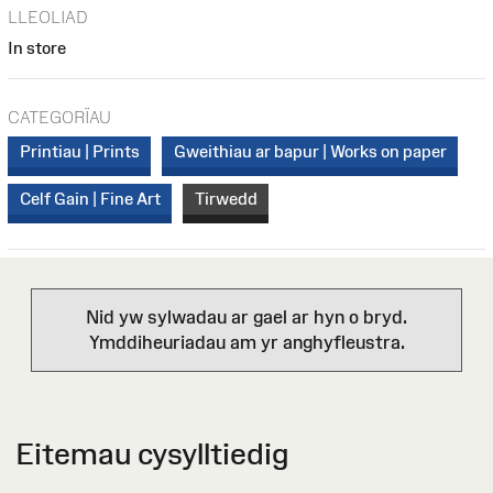
LLEOLIAD
In store
CATEGORÏAU
Printiau | Prints
Gweithiau ar bapur | Works on paper
Celf Gain | Fine Art
Tirwedd
Nid yw sylwadau ar gael ar hyn o bryd.
Ymddiheuriadau am yr anghyfleustra.
Eitemau cysylltiedig