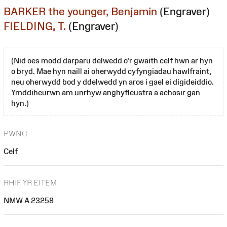
BARKER the younger, Benjamin
(Engraver)
FIELDING, T.
(Engraver)
(Nid oes modd darparu delwedd o'r gwaith celf hwn ar hyn
o bryd. Mae hyn naill ai oherwydd cyfyngiadau hawlfraint,
neu oherwydd bod y ddelwedd yn aros i gael ei digideiddio.
Ymddiheurwn am unrhyw anghyfleustra a achosir gan
hyn.)
PWNC
Celf
RHIF YR EITEM
NMW A 23258