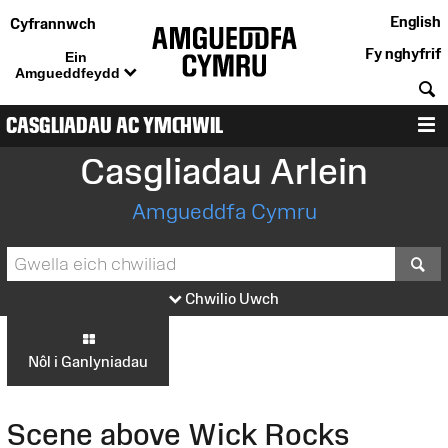
English
Cyfrannwch
Fy nghyfrif
Ein
Amgueddfeydd
C
CASGLIADAU AC YMCHWIL
D
Casgliadau Arlein
Amgueddfa Cymru
S
Chwilio Uwch
Nôl i Ganlyniadau
Scene above Wick Rocks