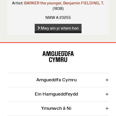
Artist:
BARKER the younger, Benjamin
FIELDING, T.
(1838)
NMW A 23255
Mwy am yr eitem hon
Map
o'r
Wefan
+
Amgueddfa Cymru
+
Ein Hamgueddfeydd
+
Ymunwch â Ni