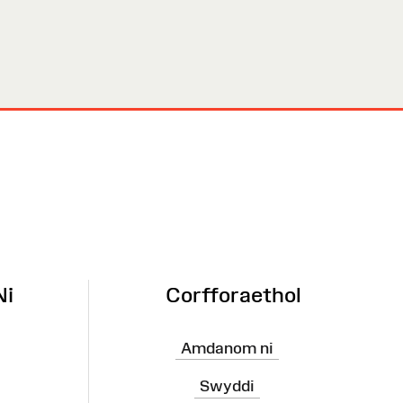
Ni
Corfforaethol
Amdanom ni
Swyddi