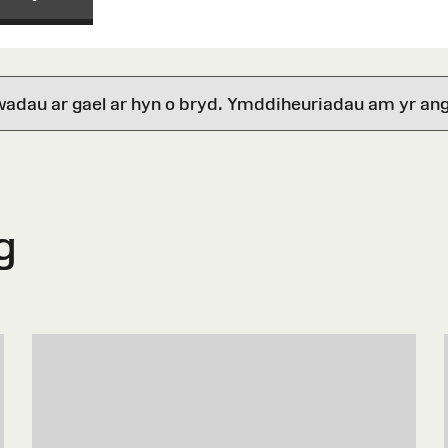
wadau ar gael ar hyn o bryd. Ymddiheuriadau am yr ang
g