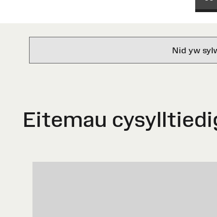
Nid yw syl
Eitemau cysylltiedi