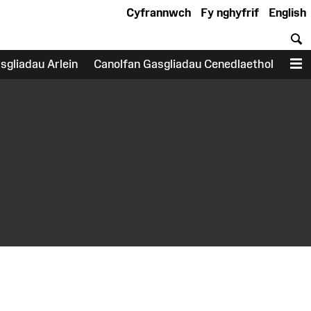
Cyfrannwch
Fy nghyfrif
English
C
sgliadau Arlein
Canolfan Gasgliadau Cenedlaethol
D
earch