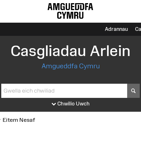
Adrannau
Ca
Casgliadau Arlein
Amgueddfa Cymru
S
Chwilio Uwch
Eitem Nesaf