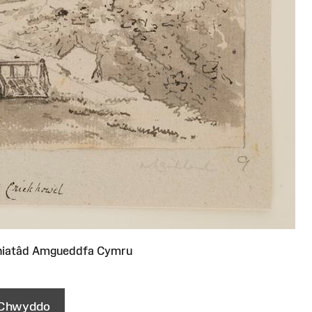
niatâd Amgueddfa Cymru
Chwyddo