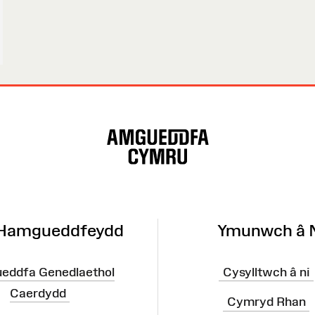
 Hamgueddfeydd
Ymunwch â 
eddfa Genedlaethol
Cysylltwch â ni
Caerdydd
Cymryd Rhan