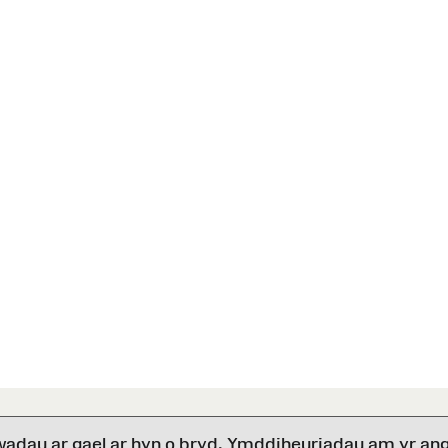
wadau ar gael ar hyn o bryd. Ymddiheuriadau am yr ang