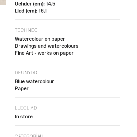
Uchder (cm):
14.5
Lled (cm):
16.1
TECHNEG
Watercolour on paper
Drawings and watercolours
Fine Art - works on paper
DEUNYDD
Blue watercolour
Paper
LLEOLIAD
In store
CATEGORÏAU