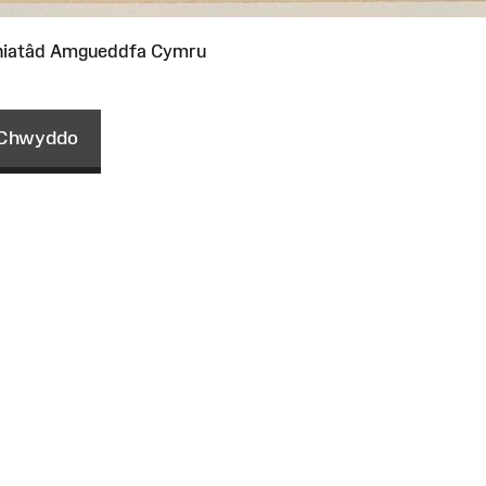
niatâd Amgueddfa Cymru
Chwyddo