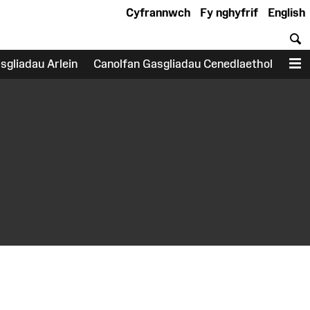
Cyfrannwch
Fy nghyfrif
English
C
sgliadau Arlein
Canolfan Gasgliadau Cenedlaethol
D
earch