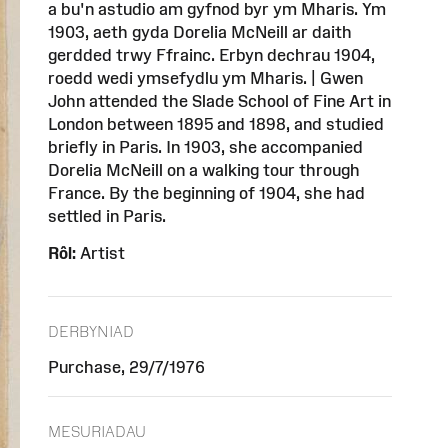
a bu'n astudio am gyfnod byr ym Mharis. Ym
1903, aeth gyda Dorelia McNeill ar daith
gerdded trwy Ffrainc. Erbyn dechrau 1904,
roedd wedi ymsefydlu ym Mharis. | Gwen
John attended the Slade School of Fine Art in
London between 1895 and 1898, and studied
briefly in Paris. In 1903, she accompanied
Dorelia McNeill on a walking tour through
France. By the beginning of 1904, she had
settled in Paris.
Rôl:
Artist
DERBYNIAD
Purchase, 29/7/1976
MESURIADAU