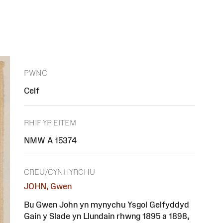
PWNC
Celf
RHIF YR EITEM
NMW A 15374
CREU/CYNHYRCHU
JOHN, Gwen
Bu Gwen John yn mynychu Ysgol Gelfyddyd
Gain y Slade yn Llundain rhwng 1895 a 1898,