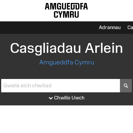
Adrannau
Ca
Casgliadau Arlein
Amgueddfa Cymru
S
Chwilio Uwch