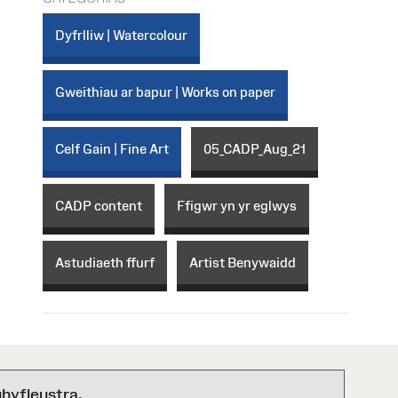
Dyfrlliw | Watercolour
Gweithiau ar bapur | Works on paper
Celf Gain | Fine Art
05_CADP_Aug_21
CADP content
Ffigwr yn yr eglwys
Astudiaeth ffurf
Artist Benywaidd
hyfleustra.