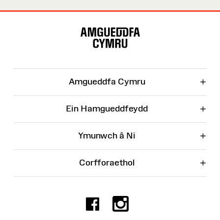
Map
o'r
Wefan
+
Amgueddfa Cymru
+
Ein Hamgueddfeydd
+
Ymunwch â Ni
+
Corfforaethol
Facebook
Instagr