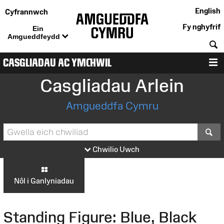
English
Cyfrannwch
Fy nghyfrif
Ein
Amgueddfeydd
C
CASGLIADAU AC YMCHWIL
D
Casgliadau Arlein
Amgueddfa Cymru
S
Chwilio Uwch
Nôl i Ganlyniadau
Standing Figure: Blue, Black