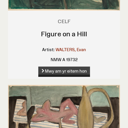
CELF
Figure on a Hill
Artist:
WALTERS, Evan
NMW A 19732
Mwy am yr eitem hon