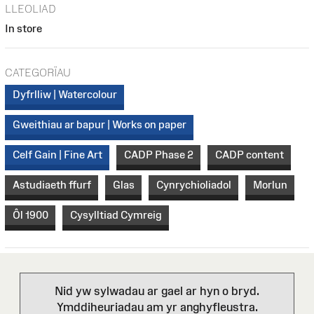
LLEOLIAD
In store
CATEGORÏAU
Dyfrlliw | Watercolour
Gweithiau ar bapur | Works on paper
Celf Gain | Fine Art
CADP Phase 2
CADP content
Astudiaeth ffurf
Glas
Cynrychioliadol
Morlun
Ôl 1900
Cysylltiad Cymreig
Nid yw sylwadau ar gael ar hyn o bryd.
Ymddiheuriadau am yr anghyfleustra.