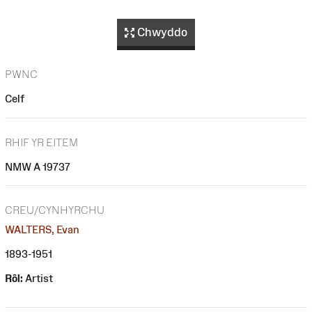
Chwyddo
PWNC
Celf
RHIF YR EITEM
NMW A 19737
CREU/CYNHYRCHU
WALTERS, Evan
1893-1951
Rôl:
Artist