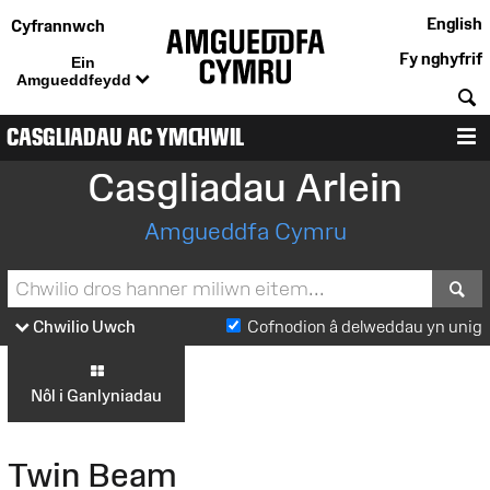
English
Cyfrannwch
Fy nghyfrif
Ein
Amgueddfeydd
C
CASGLIADAU AC YMCHWIL
D
Casgliadau Arlein
Amgueddfa Cymru
S
Chwilio Uwch
Cofnodion â delweddau yn unig
Nôl i Ganlyniadau
Twin Beam