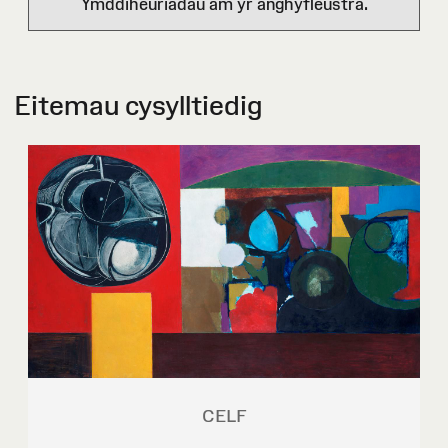
Ymddiheuriadau am yr anghyfleustra.
Eitemau cysylltiedig
CELF