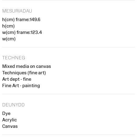
MESURIADAU
h(cm) frame:149.6
h(cm)
w(cm) frame:123.4
w(cm)
TECHNEG
Mixed media on canvas
Techniques (fine art)
Art dept - fine
Fine Art - painting
DEUNYDD
Dye
Acrylic
Canvas