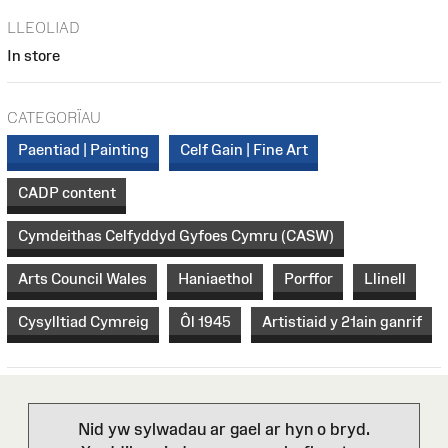
LLEOLIAD
In store
CATEGORÏAU
Paentiad | Painting
Celf Gain | Fine Art
CADP content
Cymdeithas Celfyddyd Gyfoes Cymru (CASW)
Arts Council Wales
Haniaethol
Porffor
Llinell
Cysylltiad Cymreig
Ôl 1945
Artistiaid y 21ain ganrif
Nid yw sylwadau ar gael ar hyn o bryd.