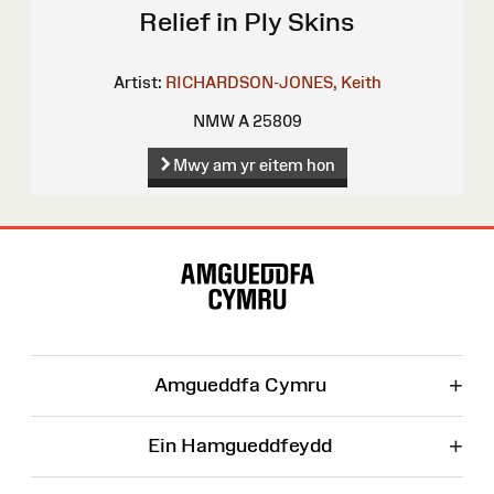
Relief in Ply Skins
Artist:
RICHARDSON-JONES, Keith
NMW A 25809
Mwy am yr eitem hon
Map
o'r
Wefan
+
Amgueddfa Cymru
+
Ein Hamgueddfeydd