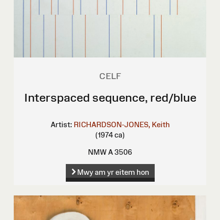
CELF
Interspaced sequence, red/blue
Artist:
RICHARDSON-JONES, Keith
(1974 ca)
NMW A 3506
Mwy am yr eitem hon