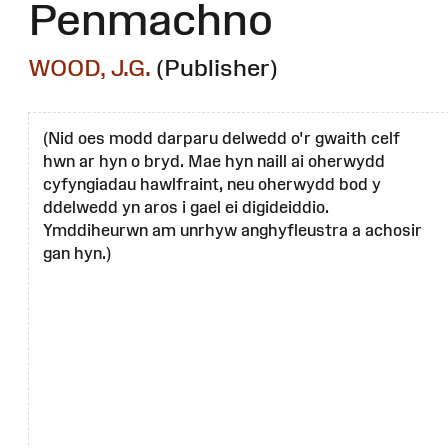
Penmachno
WOOD, J.G.
(Publisher)
(Nid oes modd darparu delwedd o'r gwaith celf
hwn ar hyn o bryd. Mae hyn naill ai oherwydd
cyfyngiadau hawlfraint, neu oherwydd bod y
ddelwedd yn aros i gael ei digideiddio.
Ymddiheurwn am unrhyw anghyfleustra a achosir
gan hyn.)