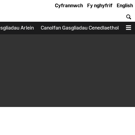
Cyfrannwch
Fy nghyfrif
English
C
sgliadau Arlein
Canolfan Gasgliadau Cenedlaethol
D
earch