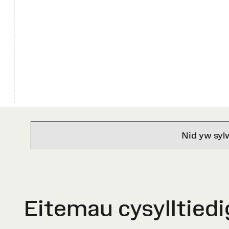
Nid yw syl
Eitemau cysylltiedi