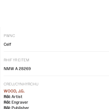
PWNC
Celf
RHIF YR EITEM
NMW A 28269
CREU/CYNHYRCHU
WOOD, J.G.
Rôl:
Artist
Rôl:
Engraver
Rôl:
Publisher