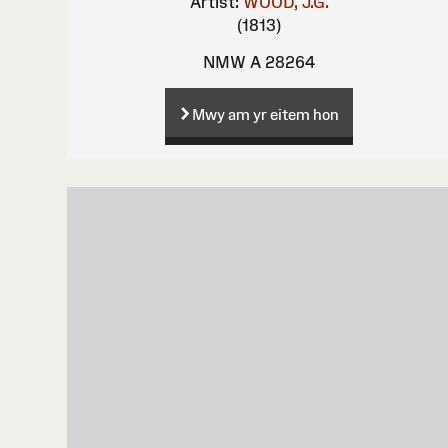
Artist:
WOOD, J.G.
(1813)
NMW A 28264
Mwy am yr eitem hon