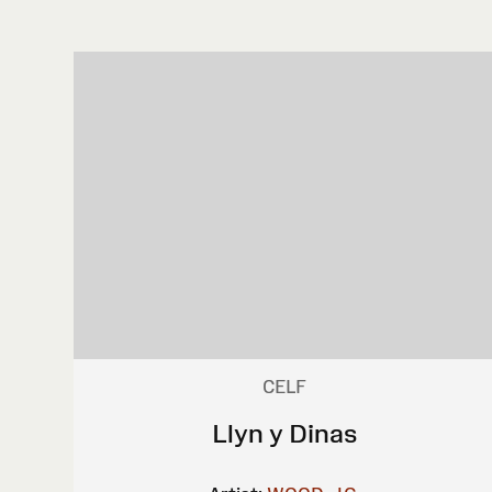
CELF
Llyn y Dinas