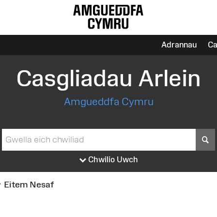
Adrannau
Ca
Casgliadau Arlein
Amgueddfa Cymru
S
Chwilio Uwch
Eitem Nesaf