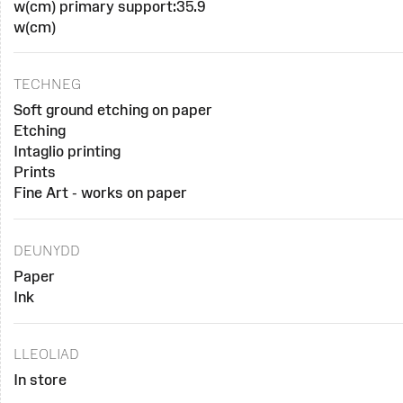
w(cm) primary support:35.9
w(cm)
TECHNEG
Soft ground etching on paper
Etching
Intaglio printing
Prints
Fine Art - works on paper
DEUNYDD
Paper
Ink
LLEOLIAD
In store