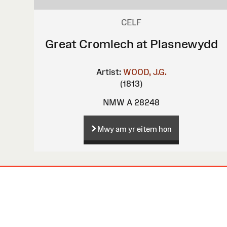
CELF
Great Cromlech at Plasnewydd
Artist:
WOOD, J.G.
(1813)
NMW A 28248
Mwy am yr eitem hon
Map
o'r
Wefan