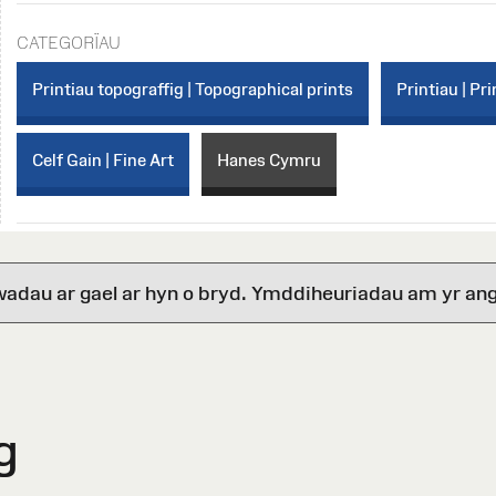
CATEGORÏAU
Printiau topograffig | Topographical prints
Printiau | Pri
Celf Gain | Fine Art
Hanes Cymru
wadau ar gael ar hyn o bryd. Ymddiheuriadau am yr ang
g