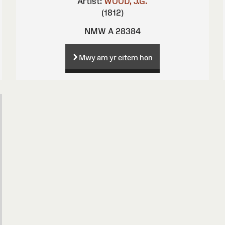
Artist:
WOOD, J.G.
(1812)
NMW A 28384
Mwy am yr eitem hon