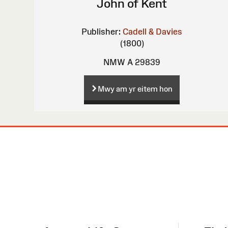
John of Kent
Publisher:
Cadell & Davies
(1800)
NMW A 29839
Mwy am yr eitem hon
Map
o'r
Wefan