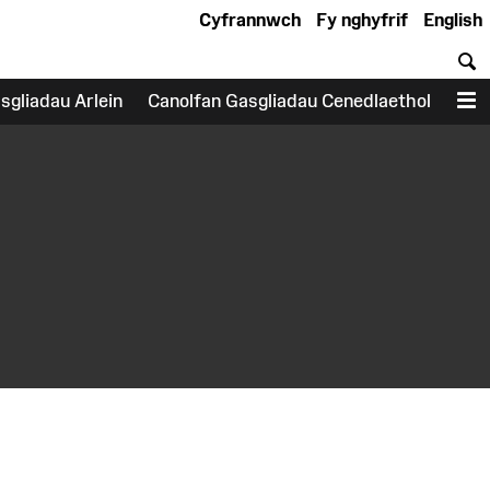
Cyfrannwch
Fy nghyfrif
English
C
sgliadau Arlein
Canolfan Gasgliadau Cenedlaethol
D
earch