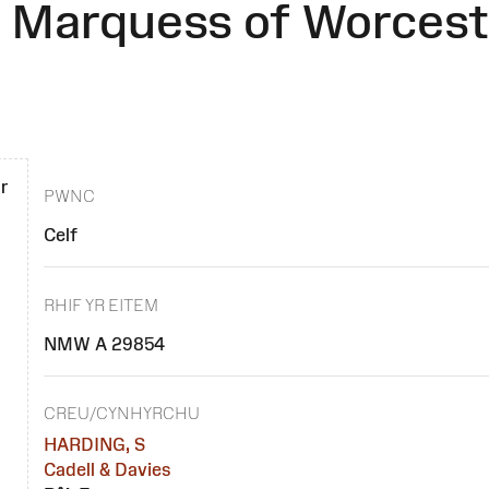
t Marquess of Worcest
ar
PWNC
Celf
RHIF YR EITEM
NMW A 29854
CREU/CYNHYRCHU
HARDING, S
Cadell & Davies