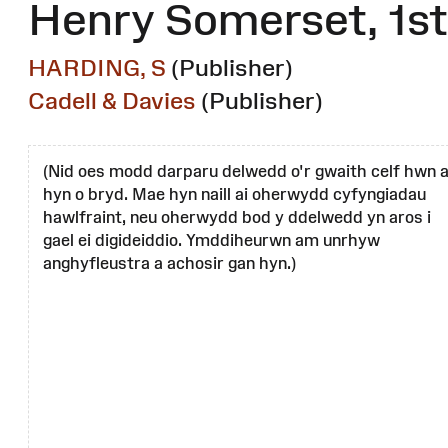
Henry Somerset, 1s
HARDING, S
(Publisher)
Cadell & Davies
(Publisher)
(Nid oes modd darparu delwedd o'r gwaith celf hwn 
hyn o bryd. Mae hyn naill ai oherwydd cyfyngiadau
hawlfraint, neu oherwydd bod y ddelwedd yn aros i
gael ei digideiddio. Ymddiheurwn am unrhyw
anghyfleustra a achosir gan hyn.)