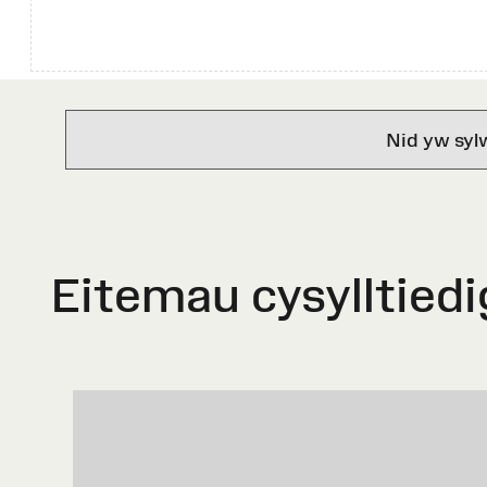
Nid yw syl
Eitemau cysylltiedi