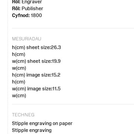
Rôl:
Engraver
Rôl:
Publisher
Cyfnod:
1800
MESURIADAU
h(cm) sheet size:26.3
h(cm)
w(cm) sheet size:19.9
w(cm)
h(cm) image size:15.2
h(cm)
w(cm) image size:11.5
w(cm)
TECHNEG
Stipple engraving on paper
Stipple engraving