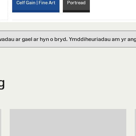
Celf Gain | Fine Art
Portread
wadau ar gael ar hyn o bryd. Ymddiheuriadau am yr ang
g