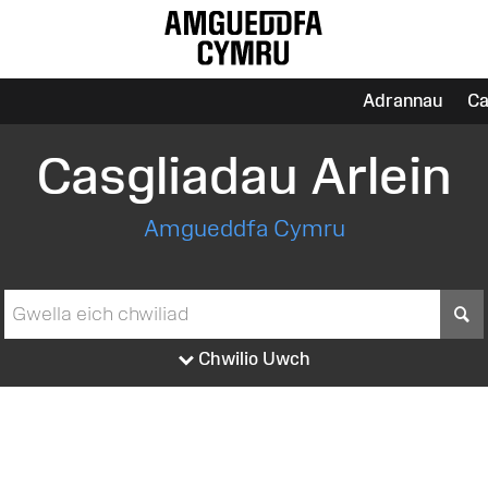
Adrannau
Ca
Casgliadau Arlein
Amgueddfa Cymru
S
Chwilio Uwch