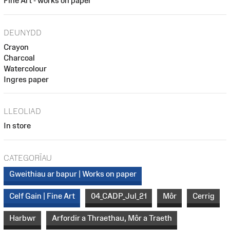
Fine Art - works on paper
DEUNYDD
Crayon
Charcoal
Watercolour
Ingres paper
LLEOLIAD
In store
CATEGORÏAU
Gweithiau ar bapur | Works on paper
Celf Gain | Fine Art
04_CADP_Jul_21
Môr
Cerrig
Harbwr
Arfordir a Thraethau, Môr a Traeth