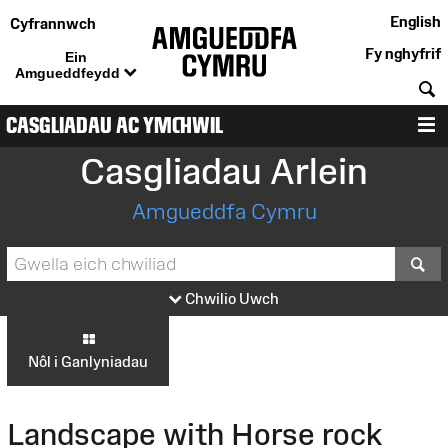
English
Cyfrannwch
Fy nghyfrif
Ein
Amgueddfeydd
C
CASGLIADAU AC YMCHWIL
D
Casgliadau Arlein
Amgueddfa Cymru
S
Chwilio Uwch
Nôl i Ganlyniadau
Landscape with Horse rock