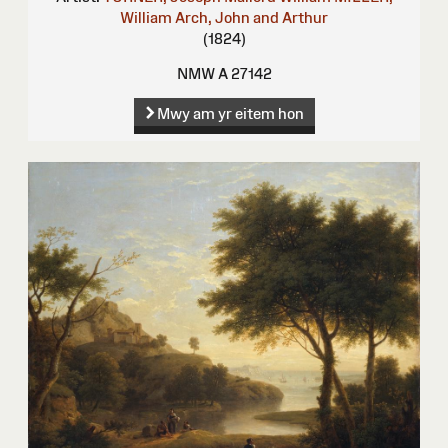
William
Arch, John and Arthur
(1824)
NMW A 27142
Mwy am yr eitem hon