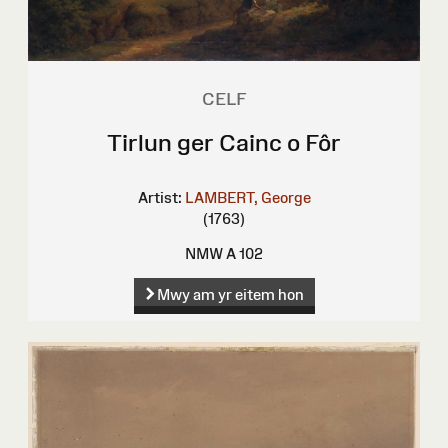
CELF
Tirlun ger Cainc o Fôr
Artist:
LAMBERT, George
(1763)
NMW A 102
Mwy am yr eitem hon