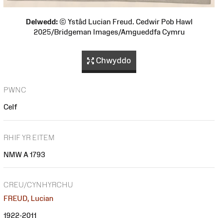
Delwedd:
© Ystâd Lucian Freud. Cedwir Pob Hawl
2025/Bridgeman Images/Amgueddfa Cymru
Chwyddo
PWNC
Celf
RHIF YR EITEM
NMW A 1793
CREU/CYNHYRCHU
FREUD, Lucian
1922-2011