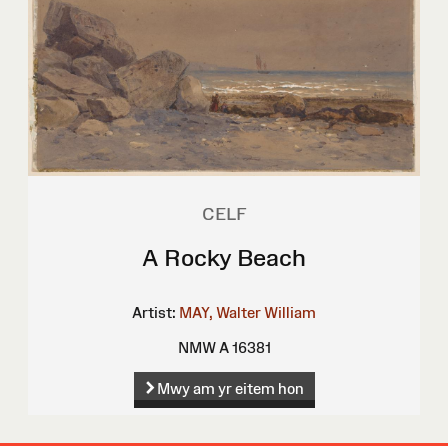
CELF
A Rocky Beach
Artist:
MAY, Walter William
NMW A 16381
Mwy am yr eitem hon