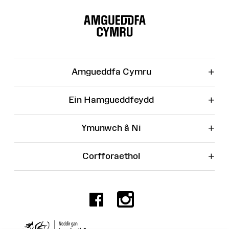
Map
o'r
Wefan
+
Amgueddfa Cymru
+
Ein Hamgueddfeydd
+
Ymunwch â Ni
+
Corfforaethol
Facebook
Instagr