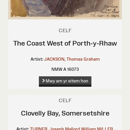
CELF
The Coast West of Porth-y-Rhaw
Artist:
JACKSON, Thomas Graham
NMW A 16073
Mwy am yr eitem hon
CELF
Clovelly Bay, Somersetshire
Artist:
TURNER, Joseph Mallord William
MILLER,