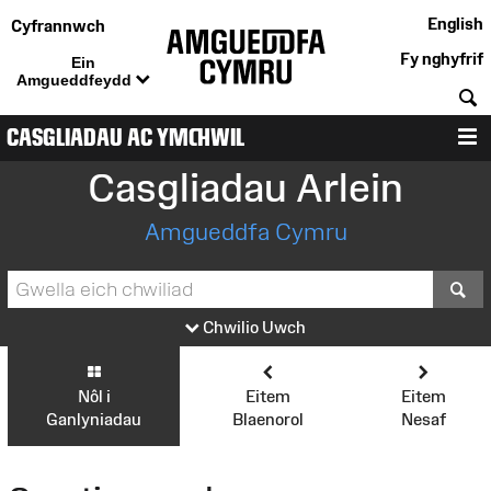
English
Cyfrannwch
Fy nghyfrif
Ein
Amgueddfeydd
C
CASGLIADAU AC YMCHWIL
D
Casgliadau Arlein
Amgueddfa Cymru
S
Chwilio Uwch
Nôl i
Eitem
Eitem
Ganlyniadau
Blaenorol
Nesaf