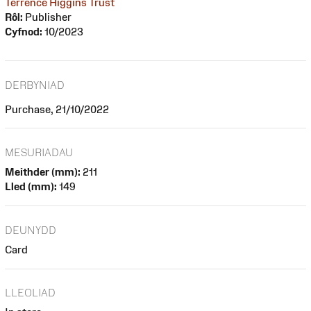
Terrence Higgins Trust
Rôl:
Publisher
Cyfnod:
10/2023
DERBYNIAD
Purchase, 21/10/2022
MESURIADAU
Meithder (mm):
211
Lled (mm):
149
DEUNYDD
Card
LLEOLIAD