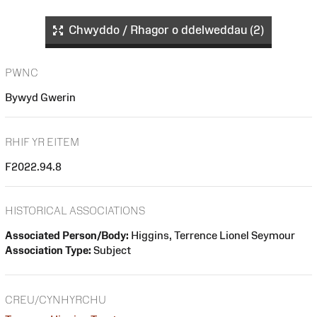
Chwyddo / Rhagor o ddelweddau (2)
PWNC
Bywyd Gwerin
RHIF YR EITEM
F2022.94.8
HISTORICAL ASSOCIATIONS
Associated Person/Body:
Higgins, Terrence Lionel Seymour
Association Type:
Subject
CREU/CYNHYRCHU