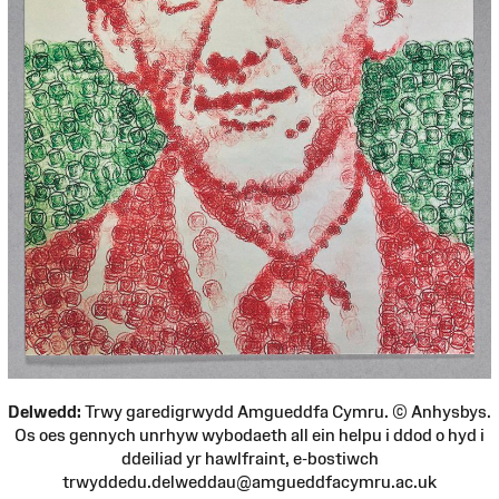
Delwedd:
Trwy garedigrwydd Amgueddfa Cymru. © Anhysbys.
Os oes gennych unrhyw wybodaeth all ein helpu i ddod o hyd i
ddeiliad yr hawlfraint, e-bostiwch
trwyddedu.delweddau@amgueddfacymru.ac.uk