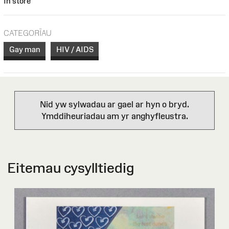
In store
CATEGORÏAU
Gay man
HIV / AIDS
Nid yw sylwadau ar gael ar hyn o bryd.
Ymddiheuriadau am yr anghyfleustra.
Eitemau cysylltiedig