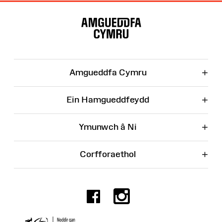
Map
o'r
Wefan
+
Amgueddfa Cymru
+
Ein Hamgueddfeydd
+
Ymunwch â Ni
+
Corfforaethol
Facebook
Instagr