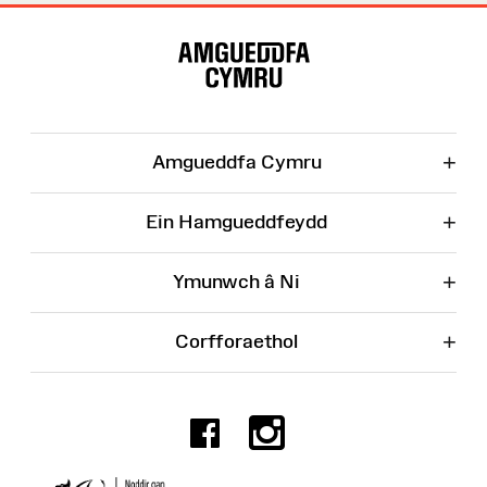
Map
o'r
Wefan
+
Amgueddfa Cymru
+
Ein Hamgueddfeydd
+
Ymunwch â Ni
+
Corfforaethol
Facebook
Instagr