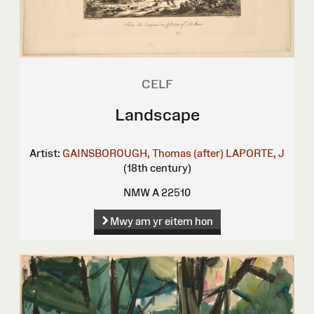
CELF
Landscape
Artist:
GAINSBOROUGH, Thomas (after)
LAPORTE, J
(18th century)
NMW A 22510
Mwy am yr eitem hon