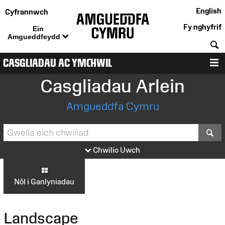
English
Cyfrannwch
Fy nghyfrif
Ein
Amgueddfeydd
C
CASGLIADAU AC YMCHWIL
D
Casgliadau Arlein
Amgueddfa Cymru
S
Chwilio Uwch
Nôl i Ganlyniadau
Landscape