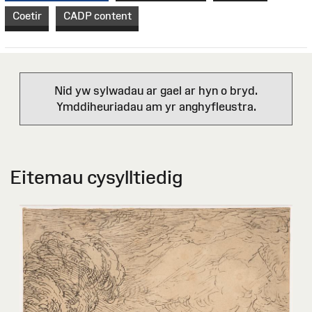
Coetir
CADP content
Nid yw sylwadau ar gael ar hyn o bryd.
Ymddiheuriadau am yr anghyfleustra.
Eitemau cysylltiedig