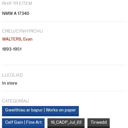
RHIF YR EITEM
NMW A 17340
CREU/CYNHYRCHU
WALTERS, Evan
1893-1951
LLEOLIAD
In store
CATEGORÏAU
Gweithiau ar bapur | Works on paper
Celf Gain | Fine Art
16_CADP_Jul_22
Tirwedd