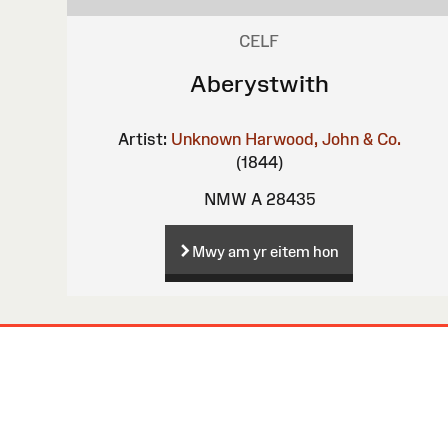
CELF
Aberystwith
Artist:
Unknown
Harwood, John & Co.
(1844)
NMW A 28435
Mwy am yr eitem hon
Map
o'r
Wefan