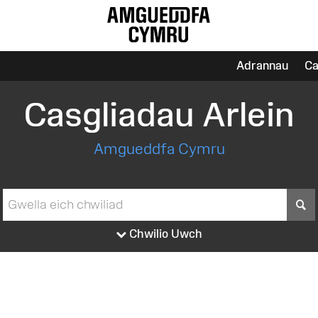
Adrannau
Ca
Casgliadau Arlein
Amgueddfa Cymru
S
Chwilio Uwch