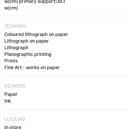
w(cm) primary support:38.1
w(cm)
TECHNEG
Coloured lithograph on paper
Lithograph on paper
Lithograph
Planographic printing
Prints
Fine Art - works on paper
DEUNYDD
Paper
Ink
LLEOLIAD
In store