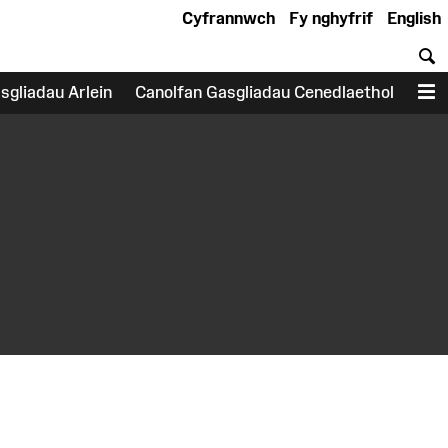
Cyfrannwch
Fy nghyfrif
English
C
sgliadau Arlein
Canolfan Gasgliadau Cenedlaethol
D
earch