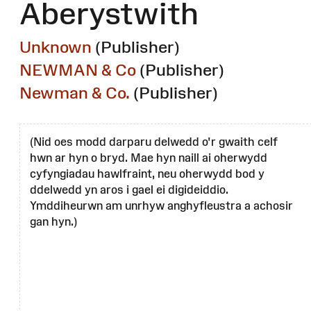
Aberystwith
Unknown
(Publisher)
NEWMAN & Co
(Publisher)
Newman & Co.
(Publisher)
(Nid oes modd darparu delwedd o'r gwaith celf
hwn ar hyn o bryd. Mae hyn naill ai oherwydd
cyfyngiadau hawlfraint, neu oherwydd bod y
ddelwedd yn aros i gael ei digideiddio.
Ymddiheurwn am unrhyw anghyfleustra a achosir
gan hyn.)