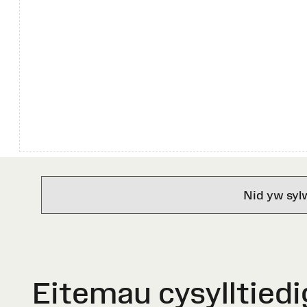
Nid yw syl
Eitemau cysylltiedi