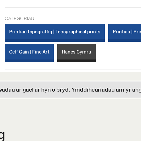
CATEGORÏAU
Printiau topograffig | Topographical prints
Printiau | Pri
Celf Gain | Fine Art
Hanes Cymru
wadau ar gael ar hyn o bryd. Ymddiheuriadau am yr ang
g