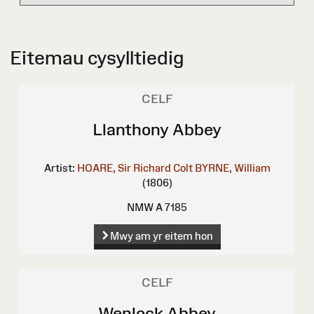
Eitemau cysylltiedig
CELF
Llanthony Abbey
Artist:
HOARE, Sir Richard Colt
BYRNE, William
(1806)
NMW A 7185
Mwy am yr eitem hon
CELF
Wenlock Abbey