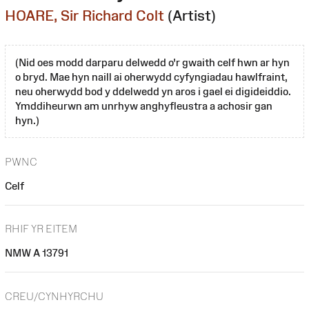
HOARE, Sir Richard Colt
(Artist)
(Nid oes modd darparu delwedd o'r gwaith celf hwn ar hyn
o bryd. Mae hyn naill ai oherwydd cyfyngiadau hawlfraint,
neu oherwydd bod y ddelwedd yn aros i gael ei digideiddio.
Ymddiheurwn am unrhyw anghyfleustra a achosir gan
hyn.)
PWNC
Celf
RHIF YR EITEM
NMW A 13791
CREU/CYNHYRCHU