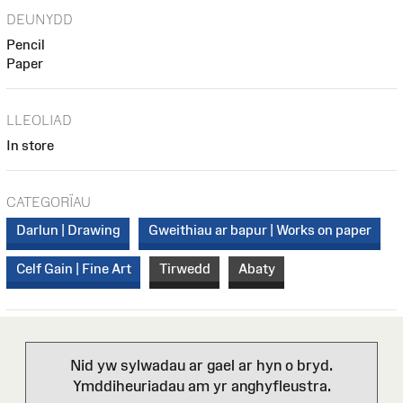
DEUNYDD
Pencil
Paper
LLEOLIAD
In store
CATEGORÏAU
Darlun | Drawing
Gweithiau ar bapur | Works on paper
Celf Gain | Fine Art
Tirwedd
Abaty
Nid yw sylwadau ar gael ar hyn o bryd.
Ymddiheuriadau am yr anghyfleustra.