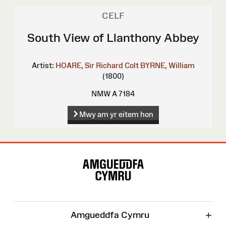
CELF
South View of Llanthony Abbey
Artist:
HOARE, Sir Richard Colt
BYRNE, William
(1800)
NMW A 7184
Mwy am yr eitem hon
Map
o'r
Wefan
+
Amgueddfa Cymru