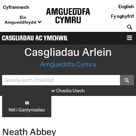
English
Cyfrannwch
Fy nghyfrif
Ein
Amgueddfeydd
C
CASGLIADAU AC YMCHWIL
D
Casgliadau Arlein
Amgueddfa Cymru
S
Chwilio Uwch
Nôl i Ganlyniadau
Neath Abbey