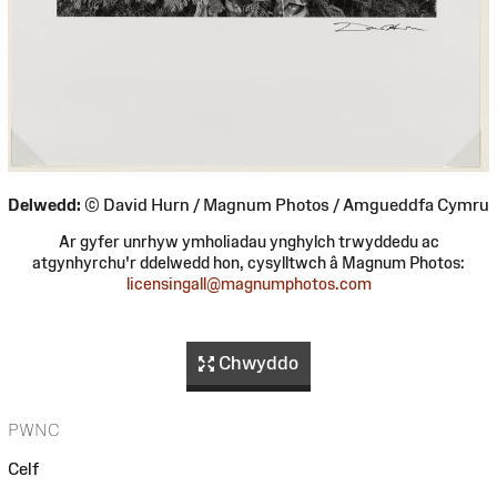
Delwedd:
© David Hurn / Magnum Photos / Amgueddfa Cymru
Ar gyfer unrhyw ymholiadau ynghylch trwyddedu ac
atgynhyrchu'r ddelwedd hon, cysylltwch â Magnum Photos:
licensingall@magnumphotos.com
Chwyddo
PWNC
Celf