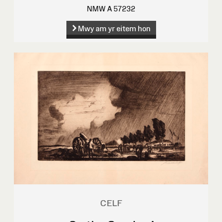
NMW A 57232
Mwy am yr eitem hon
CELF