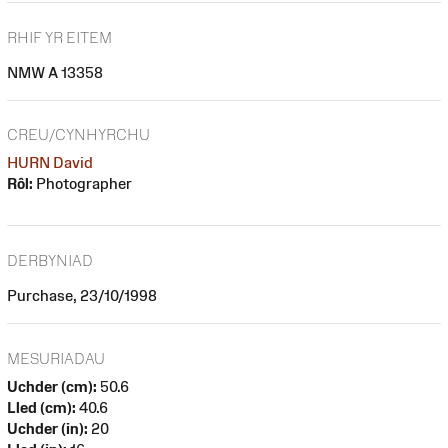
RHIF YR EITEM
NMW A 13358
CREU/CYNHYRCHU
HURN David
Rôl:
Photographer
DERBYNIAD
Purchase, 23/10/1998
MESURIADAU
Uchder (cm):
50.6
Lled (cm):
40.6
Uchder (in):
20