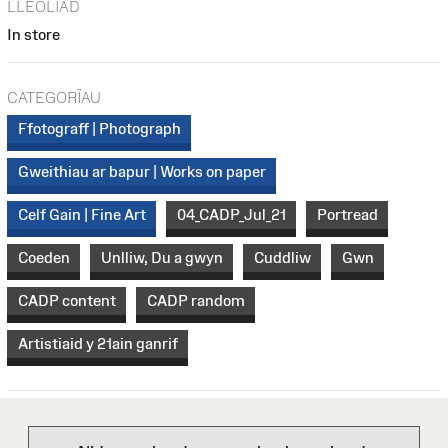
LLEOLIAD
In store
CATEGORÏAU
Ffotograff | Photograph
Gweithiau ar bapur | Works on paper
Celf Gain | Fine Art
04_CADP_Jul_21
Portread
Coeden
Unlliw, Du a gwyn
Cuddliw
Gwn
CADP content
CADP random
Artistiaid y 21ain ganrif