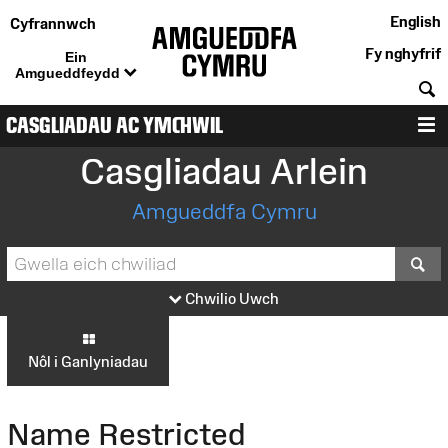
English
Cyfrannwch
Fy nghyfrif
Ein
Amgueddfeydd
C
CASGLIADAU AC YMCHWIL
D
Casgliadau Arlein
Amgueddfa Cymru
S
Chwilio Uwch
Nôl i Ganlyniadau
Name Restricted