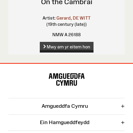
On the Cambrai
Artist:
Gerard, DE WITT
(19th century (late))
NMW A 26188
Mwy am yr eitem hon
Map
o'r
Wefan
+
Amgueddfa Cymru
+
Ein Hamgueddfeydd