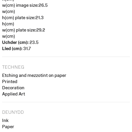
w(cm) image size:26.5
w(cm)
h(cm) plate size:21.3
h(cm)
w(cm) plate size:29.2
w(cm)
Uchder (cm):
23.5
Lled (cm):
31.7
TECHNEG
Etching and mezzotint on paper
Printed
Decoration
Applied Art
DEUNYDD
Ink
Paper