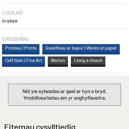
LLEOLIAD
In store
CATEGORÏAU
Printiau | Prints
Gweithiau ar bapur | Works on paper
Celf Gain | Fine Art
Morlun
Llong a chwch
Nid yw sylwadau ar gael ar hyn o bryd.
Ymddiheuriadau am yr anghyfleustra.
Eitemau cysylltiedig