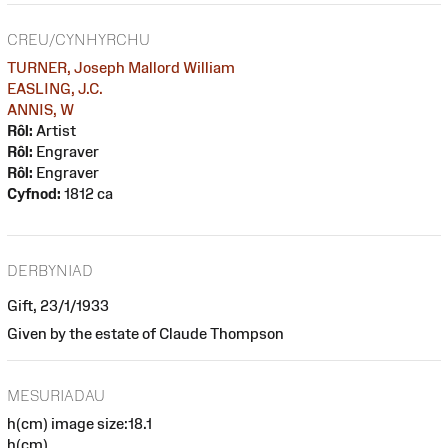
CREU/CYNHYRCHU
TURNER, Joseph Mallord William
EASLING, J.C.
ANNIS, W
Rôl:
Artist
Rôl:
Engraver
Rôl:
Engraver
Cyfnod:
1812 ca
DERBYNIAD
Gift, 23/1/1933
Given by the estate of Claude Thompson
MESURIADAU
h(cm) image size:18.1
h(cm)