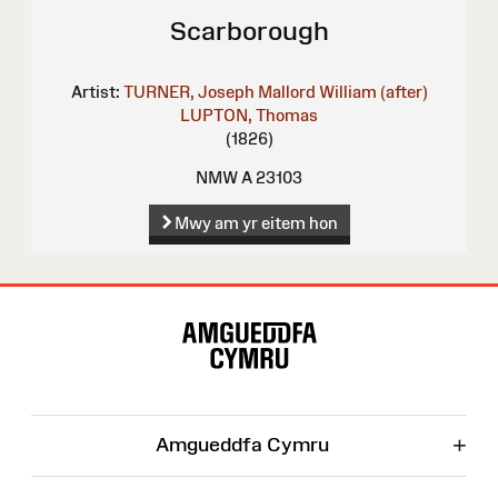
Scarborough
Artist:
TURNER, Joseph Mallord William (after)
LUPTON, Thomas
(1826)
NMW A 23103
Mwy am yr eitem hon
Map
o'r
Wefan
+
Amgueddfa Cymru