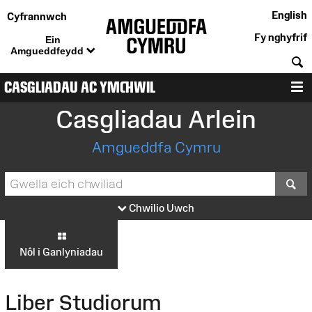
English
Cyfrannwch
Fy nghyfrif
Ein
Amgueddfeydd
C
CASGLIADAU AC YMCHWIL
D
Casgliadau Arlein
Amgueddfa Cymru
S
Chwilio Uwch
Nôl i Ganlyniadau
Liber Studiorum