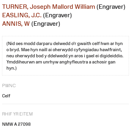
TURNER, Joseph Mallord William
(Engraver)
EASLING, J.C.
(Engraver)
ANNIS, W
(Engraver)
(Nid oes modd darparu delwedd o'r gwaith celf hwn ar hyn
o bryd. Mae hyn naill ai oherwydd cyfyngiadau hawlfraint,
neu oherwydd bod y ddelwedd yn aros i gael ei digideiddio.
Ymddiheurwn am unrhyw anghyfleustra a achosir gan
hyn.)
PWNC
Celf
RHIF YR EITEM
NMW A 27098