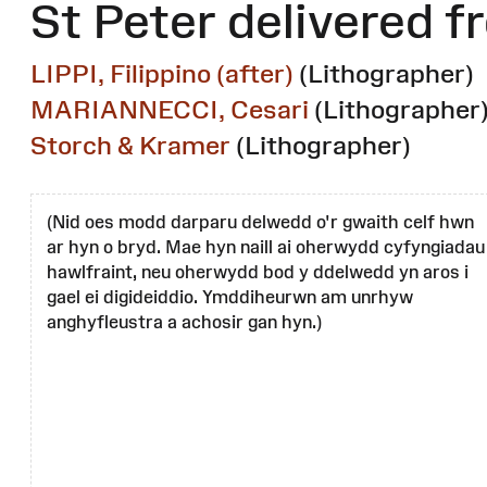
St Peter delivered f
LIPPI, Filippino (after)
(Lithographer)
MARIANNECCI, Cesari
(Lithographer
Storch & Kramer
(Lithographer)
(Nid oes modd darparu delwedd o'r gwaith celf hwn
ar hyn o bryd. Mae hyn naill ai oherwydd cyfyngiadau
hawlfraint, neu oherwydd bod y ddelwedd yn aros i
gael ei digideiddio. Ymddiheurwn am unrhyw
anghyfleustra a achosir gan hyn.)