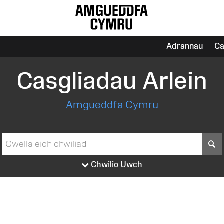
Adrannau
Ca
Casgliadau Arlein
Amgueddfa Cymru
S
Chwilio Uwch