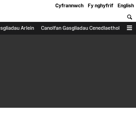
Cyfrannwch
Fy nghyfrif
English
C
sgliadau Arlein
Canolfan Gasgliadau Cenedlaethol
D
earch