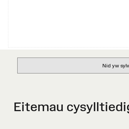
Nid yw syl
Eitemau cysylltiedi