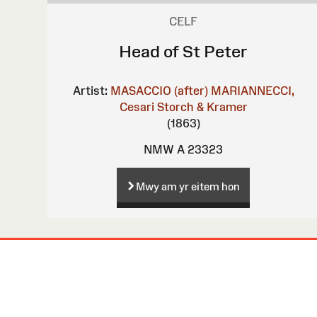
CELF
Head of St Peter
Artist:
MASACCIO (after)
MARIANNECCI,
Cesari
Storch & Kramer
(1863)
NMW A 23323
Mwy am yr eitem hon
Map
o'r
Wefan