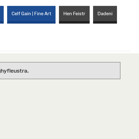
Celf Gain | Fine Art
Hen Feistr
Dadeni
hyfleustra.