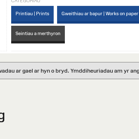
CATEGORÏAU
Printiau | Prints
Gweithiau ar bapur | Works on paper
Seintiau a merthyron
wadau ar gael ar hyn o bryd. Ymddiheuriadau am yr ang
g