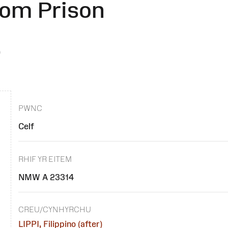
rom Prison
)
PWNC
Celf
RHIF YR EITEM
NMW A 23314
CREU/CYNHYRCHU
LIPPI, Filippino (after)