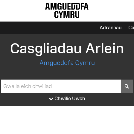
Adrannau
Ca
Casgliadau Arlein
Amgueddfa Cymru
S
Chwilio Uwch