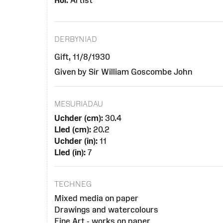
Rôl:
Artist
DERBYNIAD
Gift, 11/8/1930
Given by Sir William Goscombe John
MESURIADAU
Uchder (cm):
30.4
Lled (cm):
20.2
Uchder (in):
11
Lled (in):
7
TECHNEG
Mixed media on paper
Drawings and watercolours
Fine Art - works on paper