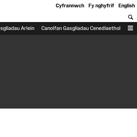
Cyfrannwch
Fy nghyfrif
English
C
sgliadau Arlein
Canolfan Gasgliadau Cenedlaethol
D
earch