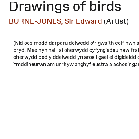
Drawings of birds
BURNE-JONES, Sir Edward
(Artist)
(Nid oes modd darparu delwedd o'r gwaith celf hwn a
bryd. Mae hyn naill ai oherwydd cyfyngiadau hawlfrai
oherwydd bod y ddelwedd yn aros i gael ei digideiddi
Ymddiheurwn am unrhyw anghyfleustra a achosir gan