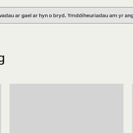
wadau ar gael ar hyn o bryd. Ymddiheuriadau am yr ang
g