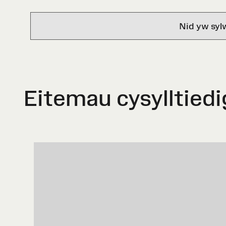
Nid yw syl
Eitemau cysylltiedi