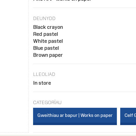
DEUNYDD
Black crayon
Red pastel
White pastel
Blue pastel
Brown paper
LLEOLIAD
In store
CATEGORÏAU
Gweithiau ar bapur | Works on paper
Celf 