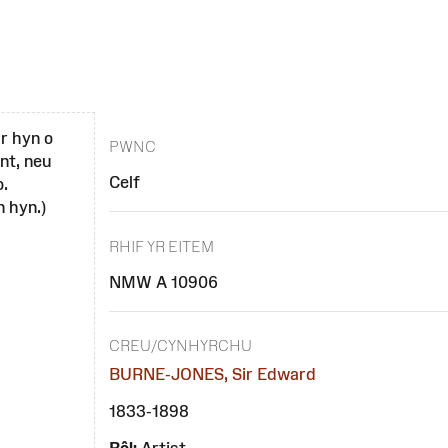
r hyn o
PWNC
nt, neu
Celf
o.
 hyn.)
RHIF YR EITEM
NMW A 10906
CREU/CYNHYRCHU
BURNE-JONES, Sir Edward
1833-1898