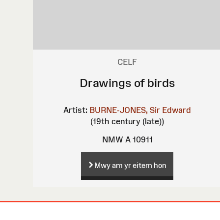
CELF
Drawings of birds
Artist:
BURNE-JONES, Sir Edward
(19th century (late))
NMW A 10911
Mwy am yr eitem hon
Map