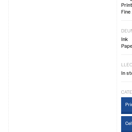
Prin
Fine
DEU
Ink
Pape
LLEO
In st
CAT
Pri
Cel