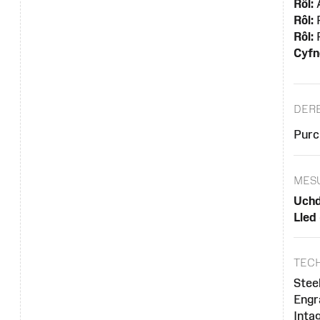
Rôl:
A
Rôl:
P
Rôl:
P
Cyfn
DER
Purc
MES
Uchd
Lled
TEC
Stee
Engr
Intag