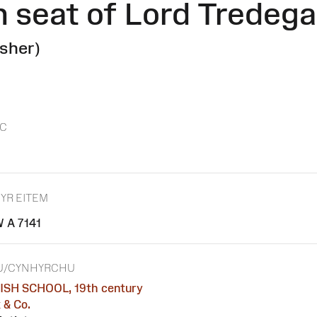
 seat of Lord Tredega
isher)
C
 YR EITEM
 A 7141
U/CYNHYRCHU
ISH SCHOOL, 19th century
 & Co.