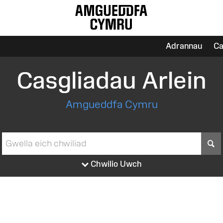
Adrannau
Ca
Casgliadau Arlein
Amgueddfa Cymru
S
Chwilio Uwch