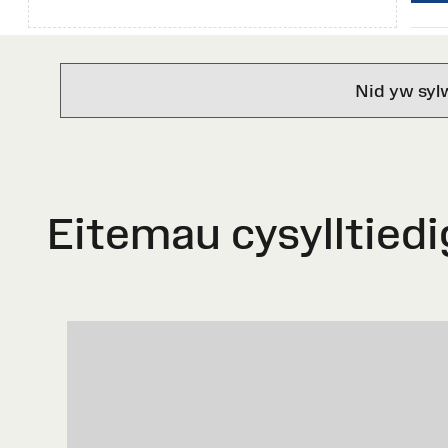
Nid yw syl
Eitemau cysylltiedi