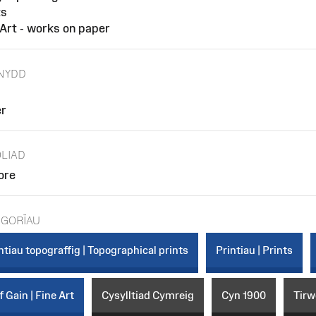
ts
 Art - works on paper
NYDD
r
LIAD
ore
EGORÏAU
ntiau topograffig | Topographical prints
Printiau | Prints
f Gain | Fine Art
Cysylltiad Cymreig
Cyn 1900
Tir