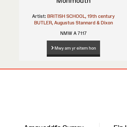
Monmouth
Artist:
BRITISH SCHOOL, 19th century
BUTLER, Augustus
Stannard & Dixon
NMW A 7117
Mwy am yr eitem hon
Map
o'r
Wefan