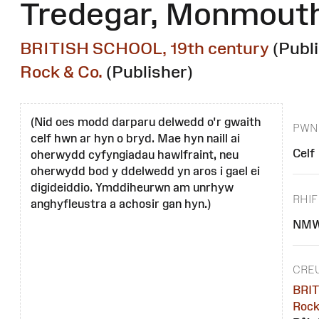
Tredegar, Monmouth
BRITISH SCHOOL, 19th century
(Publ
Rock & Co.
(Publisher)
(Nid oes modd darparu delwedd o'r gwaith
PWN
celf hwn ar hyn o bryd. Mae hyn naill ai
Celf
oherwydd cyfyngiadau hawlfraint, neu
oherwydd bod y ddelwedd yn aros i gael ei
digideiddio. Ymddiheurwn am unrhyw
RHIF
anghyfleustra a achosir gan hyn.)
NMW
CRE
BRIT
Rock