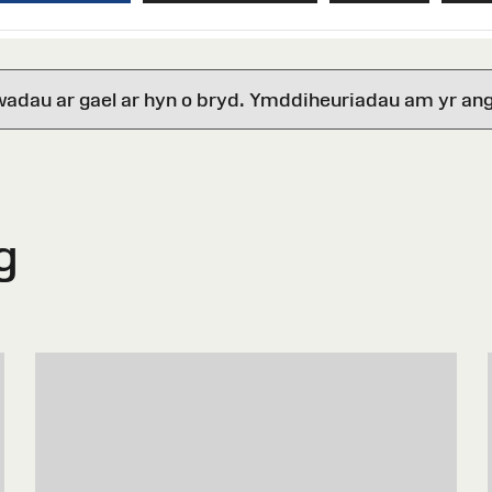
wadau ar gael ar hyn o bryd. Ymddiheuriadau am yr ang
g