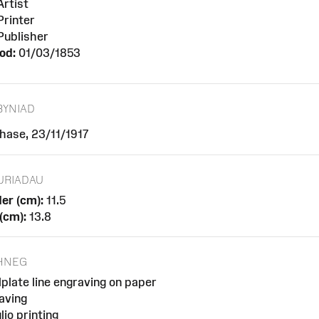
rtist
rinter
ublisher
od:
01/03/1853
BYNIAD
hase, 23/11/1917
URIADAU
er (cm):
11.5
 (cm):
13.8
HNEG
lplate line engraving on paper
aving
lio printing