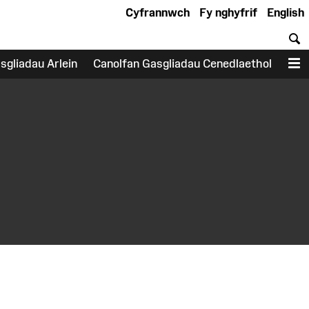
Cyfrannwch
Fy nghyfrif
English
C
sgliadau Arlein
Canolfan Gasgliadau Cenedlaethol
D
earch