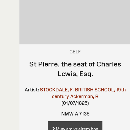
CELF
St Pierre, the seat of Charles
Lewis, Esq.
Artist:
STOCKDALE, F.
BRITISH SCHOOL, 19th
century
Ackerman, R
(01/07/1825)
NMW A 7135
Mwy am yr eitem hon