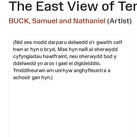
The East View of Te
BUCK, Samuel and Nathaniel
(Artist)
(Nid oes modd darparu delwedd o'r gwaith celf
hwn ar hyn o bryd. Mae hyn naill ai oherwydd
cyfyngiadau hawlfraint, neu oherwydd bod y
ddelwedd yn aros i gael ei digideiddio.
Ymddiheurwn am unrhyw anghyfleustra a
achosir gan hyn.)