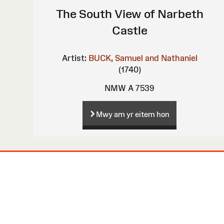
The South View of Narbeth
Castle
Artist:
BUCK, Samuel and Nathaniel
(1740)
NMW A 7539
Mwy am yr eitem hon
Map
o'r
Wefan