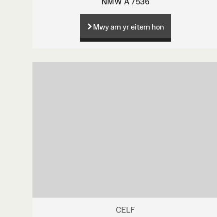
NMW A 7536
Mwy am yr eitem hon
CELF