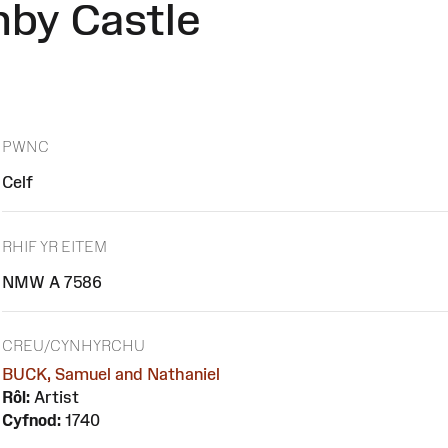
nby Castle
PWNC
Celf
RHIF YR EITEM
NMW A 7586
CREU/CYNHYRCHU
BUCK, Samuel and Nathaniel
Rôl:
Artist
Cyfnod:
1740