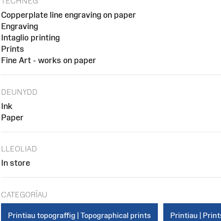
TECHNEG
Copperplate line engraving on paper
Engraving
Intaglio printing
Prints
Fine Art - works on paper
DEUNYDD
Ink
Paper
LLEOLIAD
In store
CATEGORÏAU
Printiau topograffig | Topographical prints
Printiau | Print