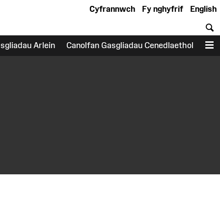
Cyfrannwch
Fy nghyfrif
English
C
sgliadau Arlein
Canolfan Gasgliadau Cenedlaethol
D
earch