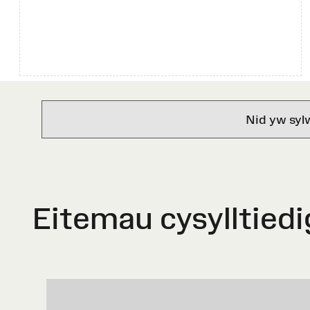
Nid yw syl
Eitemau cysylltiedi