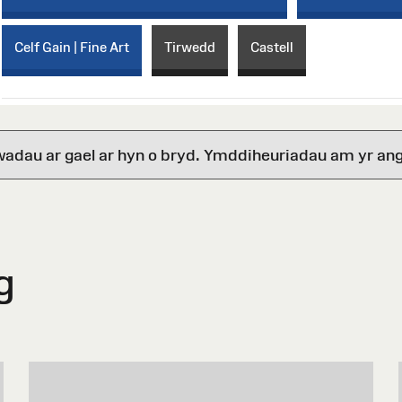
Celf Gain | Fine Art
Tirwedd
Castell
wadau ar gael ar hyn o bryd. Ymddiheuriadau am yr ang
g