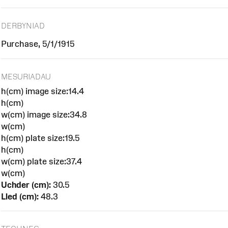
DERBYNIAD
Purchase, 5/1/1915
MESURIADAU
h(cm) image size:14.4
h(cm)
w(cm) image size:34.8
w(cm)
h(cm) plate size:19.5
h(cm)
w(cm) plate size:37.4
w(cm)
Uchder (cm):
30.5
Lled (cm):
48.3