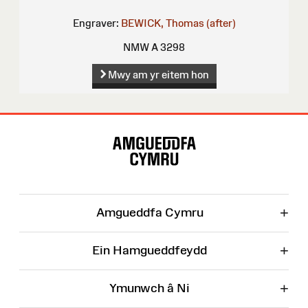
Engraver:
BEWICK, Thomas (after)
NMW A 3298
Mwy am yr eitem hon
Map
o'r
Wefan
+
Amgueddfa Cymru
+
Ein Hamgueddfeydd
+
Ymunwch â Ni