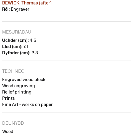
BEWICK, Thomas (after)
Rôl:
Engraver
MESURIADAU
Uchder (cm):
4.5
Lled (cm):
7.1
Dyfnder (cm):
2.3
TECHNEG
Engraved wood block
Wood engraving
Relief printing
Prints
Fine Art - works on paper
DEUNYDD
Wood