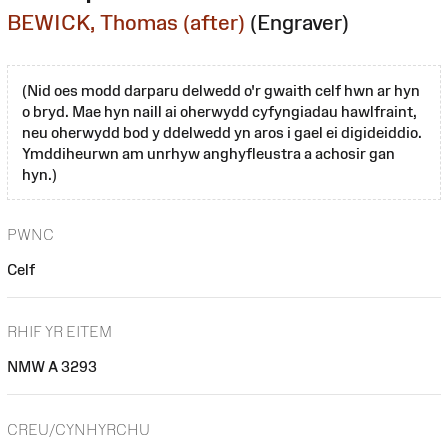
BEWICK, Thomas (after)
(Engraver)
(Nid oes modd darparu delwedd o'r gwaith celf hwn ar hyn
o bryd. Mae hyn naill ai oherwydd cyfyngiadau hawlfraint,
neu oherwydd bod y ddelwedd yn aros i gael ei digideiddio.
Ymddiheurwn am unrhyw anghyfleustra a achosir gan
hyn.)
PWNC
Celf
RHIF YR EITEM
NMW A 3293
CREU/CYNHYRCHU