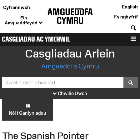
English
Cyfrannwch
Fy nghyfrif
Ein
Amgueddfeydd
C
CASGLIADAU AC YMCHWIL
D
Casgliadau Arlein
Amgueddfa Cymru
S
Chwilio Uwch
Nôl i Ganlyniadau
The Spanish Pointer