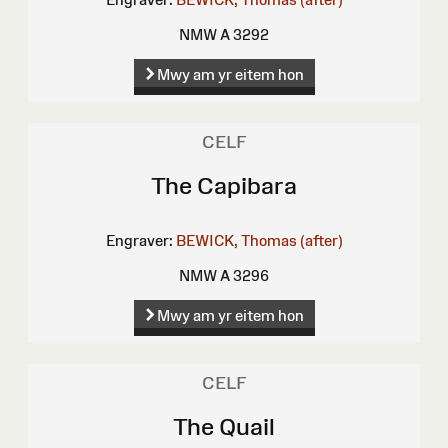
NMW A 3292
Mwy am yr eitem hon
CELF
The Capibara
Engraver:
BEWICK, Thomas (after)
NMW A 3296
Mwy am yr eitem hon
CELF
The Quail