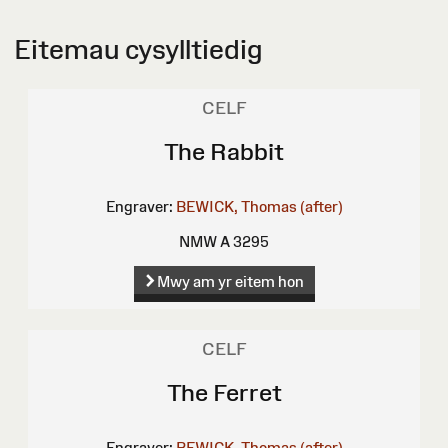
Eitemau cysylltiedig
CELF
The Rabbit
Engraver:
BEWICK, Thomas (after)
NMW A 3295
Mwy am yr eitem hon
CELF
The Ferret
Engraver:
BEWICK, Thomas (after)