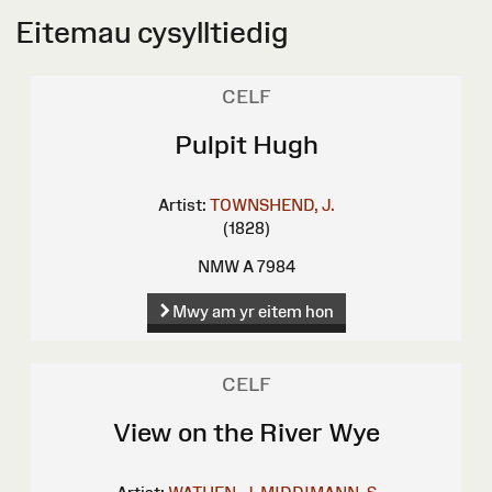
Eitemau cysylltiedig
CELF
Pulpit Hugh
Artist:
TOWNSHEND, J.
(1828)
NMW A 7984
Mwy am yr eitem hon
CELF
View on the River Wye