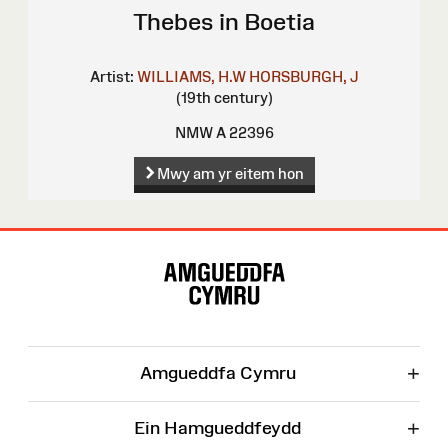
Thebes in Boetia
Artist:
WILLIAMS, H.W
HORSBURGH, J
(19th century)
NMW A 22396
Mwy am yr eitem hon
Map
o'r
Wefan
+
Amgueddfa Cymru
+
Ein Hamgueddfeydd