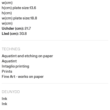
w(cm)
h(cm) plate size:13.6
h(cm)
w(cm) plate size:18.8
w(cm)
Uchder (cm):
21.7
Lled (cm):
30.8
TECHNEG
Aquatint and etching on paper
Aquatint
Intaglio printing
Prints
Fine Art - works on paper
DEUNYDD
Ink
Ink