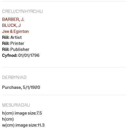
CREU/CYNHYRCHU
BARBER, J.
BLUCK, J
Jee & Eginton
Rôl:
Artist
Rôl:
Printer
Rôl:
Publisher
Cyfnod:
01/01/1796
DERBYNIAD
Purchase, 5/1/1920
MESURIADAU
h(cm) image size:7.5
h(cm)
w(cm) image size:11.3