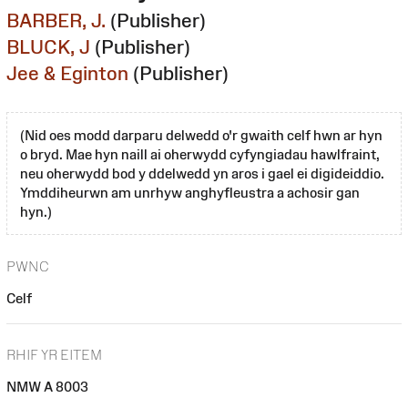
BARBER, J.
(Publisher)
BLUCK, J
(Publisher)
Jee & Eginton
(Publisher)
(Nid oes modd darparu delwedd o'r gwaith celf hwn ar hyn
o bryd. Mae hyn naill ai oherwydd cyfyngiadau hawlfraint,
neu oherwydd bod y ddelwedd yn aros i gael ei digideiddio.
Ymddiheurwn am unrhyw anghyfleustra a achosir gan
hyn.)
PWNC
Celf
RHIF YR EITEM
NMW A 8003