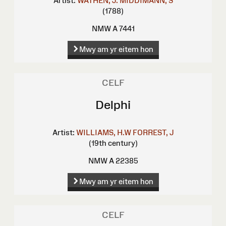
Artist:
WATHEN, J.
MIDDIMANN, S
(1788)
NMW A 7441
Mwy am yr eitem hon
CELF
Delphi
Artist:
WILLIAMS, H.W
FORREST, J
(19th century)
NMW A 22385
Mwy am yr eitem hon
CELF