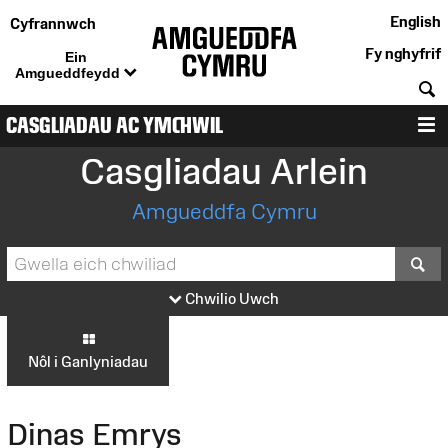
English
Cyfrannwch
Fy nghyfrif
Ein
Amgueddfeydd
C
CASGLIADAU AC YMCHWIL
D
Casgliadau Arlein
Amgueddfa Cymru
S
Chwilio Uwch
Nôl i Ganlyniadau
Dinas Emrys