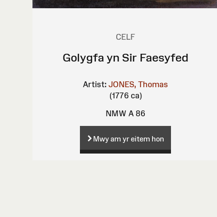
CELF
Golygfa yn Sir Faesyfed
Artist:
JONES, Thomas
(1776 ca)
NMW A 86
Mwy am yr eitem hon