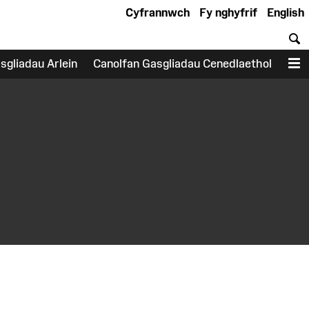
Cyfrannwch
Fy nghyfrif
English
C
sgliadau Arlein
Canolfan Gasgliadau Cenedlaethol
D
earch