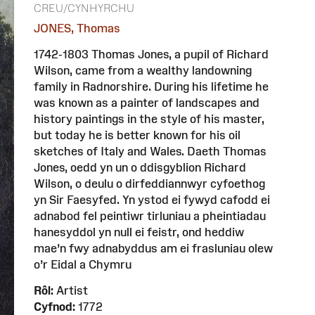
CREU/CYNHYRCHU
JONES, Thomas
1742-1803 Thomas Jones, a pupil of Richard
Wilson, came from a wealthy landowning
family in Radnorshire. During his lifetime he
was known as a painter of landscapes and
history paintings in the style of his master,
but today he is better known for his oil
sketches of Italy and Wales. Daeth Thomas
Jones, oedd yn un o ddisgyblion Richard
Wilson, o deulu o dirfeddiannwyr cyfoethog
yn Sir Faesyfed. Yn ystod ei fywyd cafodd ei
adnabod fel peintiwr tirluniau a pheintiadau
hanesyddol yn null ei feistr, ond heddiw
mae’n fwy adnabyddus am ei frasluniau olew
o’r Eidal a Chymru
Rôl:
Artist
Cyfnod:
1772