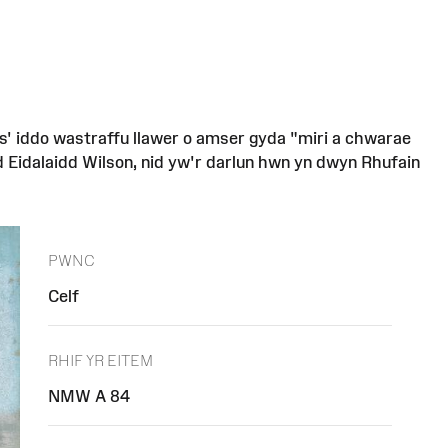
s' iddo wastraffu llawer o amser gyda "miri a chwarae
dd Eidalaidd Wilson, nid yw'r darlun hwn yn dwyn Rhufain
PWNC
Celf
RHIF YR EITEM
NMW A 84