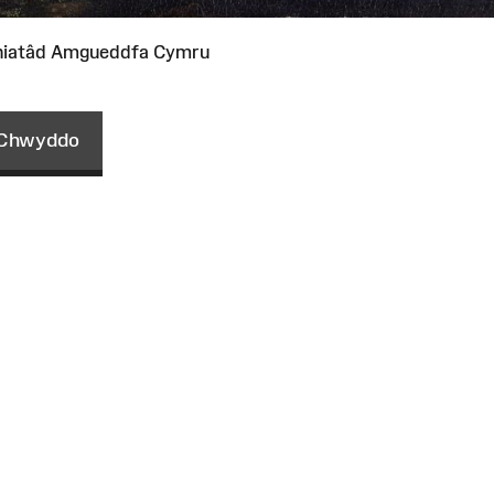
niatâd Amgueddfa Cymru
Chwyddo