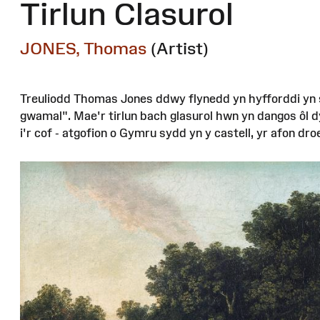
Tirlun Clasurol
JONES, Thomas
(Artist)
Treuliodd Thomas Jones ddwy flynedd yn hyfforddi yn s
gwamal". Mae'r tirlun bach glasurol hwn yn dangos ôl dy
i'r cof - atgofion o Gymru sydd yn y castell, yr afon droe