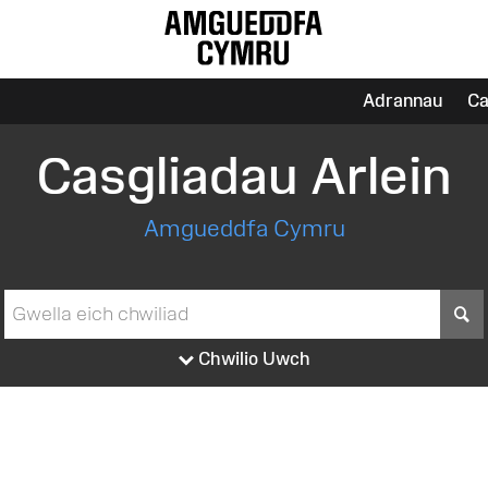
Adrannau
Ca
Casgliadau Arlein
Amgueddfa Cymru
S
Chwilio Uwch