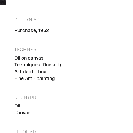
DERBYNIAD
Purchase, 1952
TECHNEG
Oil on canvas
Techniques (fine art)
Art dept - fine
Fine Art - painting
DEUNYDD
Oil
Canvas
LLEOLIAD