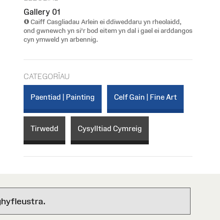
Gallery 01
Caiff Casgliadau Arlein ei ddiweddaru yn rheolaidd,
ond gwnewch yn si’r bod eitem yn dal i gael ei arddangos
cyn ymweld yn arbennig.
CATEGORÏAU
Paentiad | Painting
Celf Gain | Fine Art
Tirwedd
Cysylltiad Cymreig
hyfleustra.