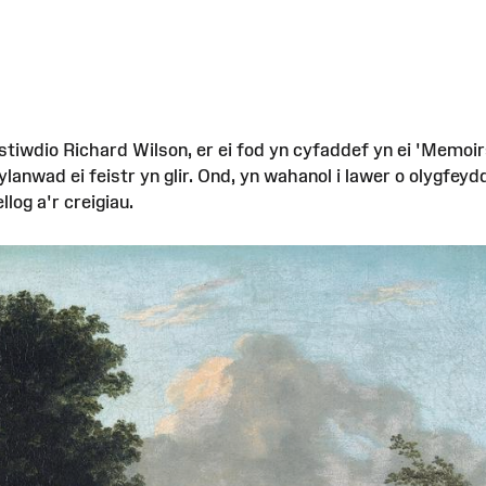
tiwdio Richard Wilson, er ei fod yn cyfaddef yn ei 'Memoir
lanwad ei feistr yn glir. Ond, yn wahanol i lawer o olygfey
llog a'r creigiau.