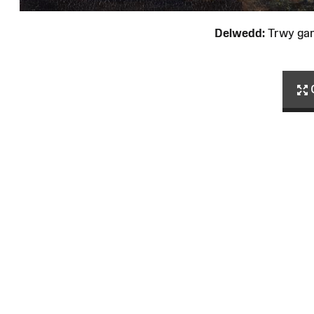
Delwedd:
Trwy ga