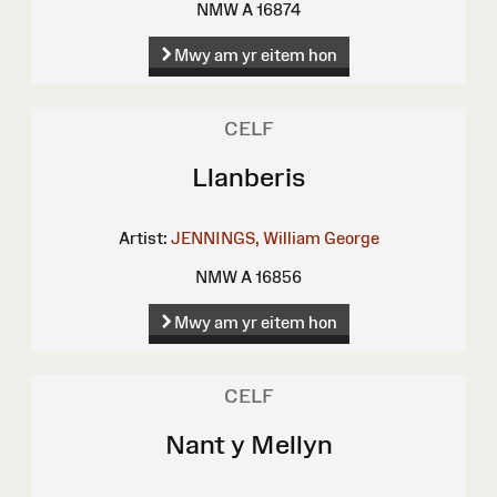
NMW A 16874
Mwy am yr eitem hon
CELF
Llanberis
Artist:
JENNINGS, William George
NMW A 16856
Mwy am yr eitem hon
CELF
Nant y Mellyn