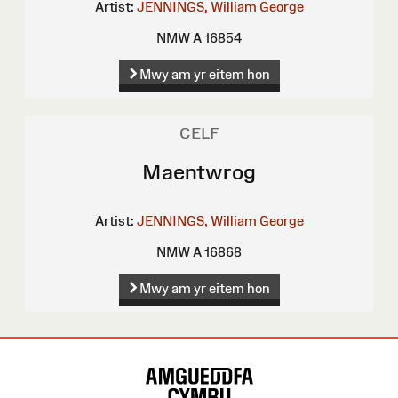
Artist:
JENNINGS, William George
NMW A 16854
Mwy am yr eitem hon
CELF
Maentwrog
Artist:
JENNINGS, William George
NMW A 16868
Mwy am yr eitem hon
Map
o'r
Wefan