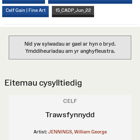
Celf Gain | Fine Art
15_CADP_Jun_22
Nid yw sylwadau ar gael ar hyn o bryd.
Ymddiheuriadau am yr anghyfleustra.
Eitemau cysylltiedig
CELF
Trawsfynnydd
Artist:
JENNINGS, William George