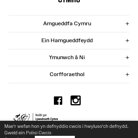
+
Amgueddfa Cymru
+
Ein Hamgueddfeydd
+
Ymunwch â Ni
+
Corfforaethol
Facebook
Instagr
Rhif Elusen 525774
Mae’r wefan hon yn defnyddio cwcis i hwyluso’ch defnydd.
Gweld ein
Polisi Cwcis