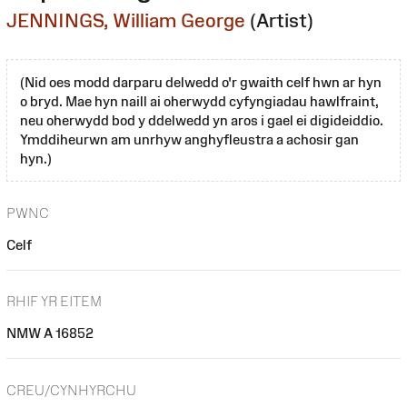
JENNINGS, William George
(Artist)
(Nid oes modd darparu delwedd o'r gwaith celf hwn ar hyn
o bryd. Mae hyn naill ai oherwydd cyfyngiadau hawlfraint,
neu oherwydd bod y ddelwedd yn aros i gael ei digideiddio.
Ymddiheurwn am unrhyw anghyfleustra a achosir gan
hyn.)
PWNC
Celf
RHIF YR EITEM
NMW A 16852
CREU/CYNHYRCHU