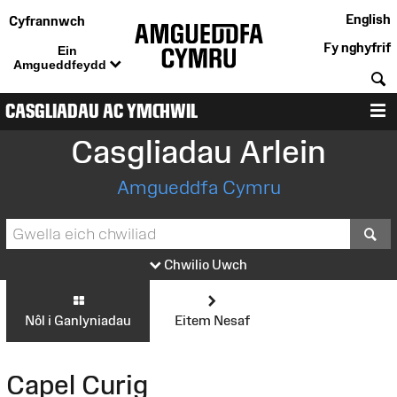
English
Cyfrannwch
Fy nghyfrif
Ein
Amgueddfeydd
C
CASGLIADAU AC YMCHWIL
D
Casgliadau Arlein
Amgueddfa Cymru
S
Chwilio Uwch
Nôl i Ganlyniadau
Eitem Nesaf
Capel Curig