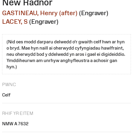
New Radnor
GASTINEAU, Henry (after)
(Engraver)
LACEY, S
(Engraver)
(Nid oes modd darparu delwedd o'r gwaith celf hwn ar hyn
o bryd. Mae hyn naill ai oherwydd cyfyngiadau hawlfraint,
neu oherwydd bod y ddelwedd yn aros i gael ei digideiddio.
Ymddiheurwn am unrhyw anghyfleustra a achosir gan
hyn.)
PWNC
Celf
RHIF YR EITEM
NMW A 7632