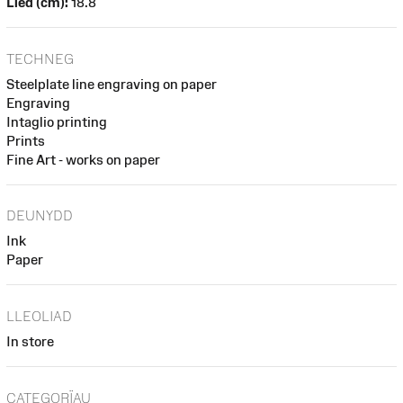
Lled (cm):
18.8
TECHNEG
Steelplate line engraving on paper
Engraving
Intaglio printing
Prints
Fine Art - works on paper
DEUNYDD
Ink
Paper
LLEOLIAD
In store
CATEGORÏAU