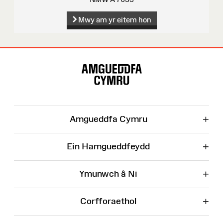
Mwy am yr eitem hon
Map
o'r
Wefan
+
Amgueddfa Cymru
+
Ein Hamgueddfeydd
+
Ymunwch â Ni
+
Corfforaethol