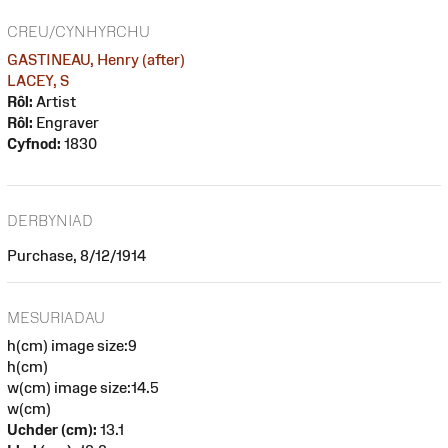
CREU/CYNHYRCHU
GASTINEAU, Henry (after)
LACEY, S
Rôl:
Artist
Rôl:
Engraver
Cyfnod:
1830
DERBYNIAD
Purchase, 8/12/1914
MESURIADAU
h(cm) image size:9
h(cm)
w(cm) image size:14.5
w(cm)
Uchder (cm):
13.1