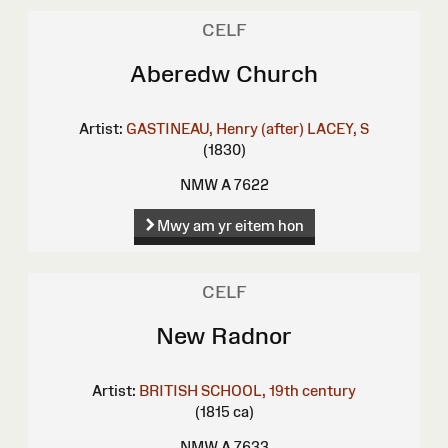
CELF
Aberedw Church
Artist:
GASTINEAU, Henry (after)
LACEY, S
(1830)
NMW A 7622
Mwy am yr eitem hon
CELF
New Radnor
Artist:
BRITISH SCHOOL, 19th century
(1815 ca)
NMW A 7633