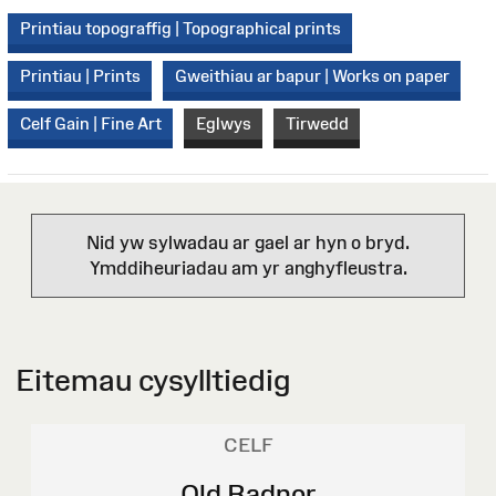
Printiau topograffig | Topographical prints
Printiau | Prints
Gweithiau ar bapur | Works on paper
Celf Gain | Fine Art
Eglwys
Tirwedd
Nid yw sylwadau ar gael ar hyn o bryd.
Ymddiheuriadau am yr anghyfleustra.
Eitemau cysylltiedig
CELF
Old Radnor