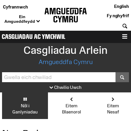
English
Cyfrannwch
Fy nghyfrif
Ein
Amgueddfeydd
C
CASGLIADAU AC YMCHWIL
D
Casgliadau Arlein
Amgueddfa Cymru
S
Chwilio Uwch
Nôl i
Eitem
Eitem
Ganlyniadau
Blaenorol
Nesaf