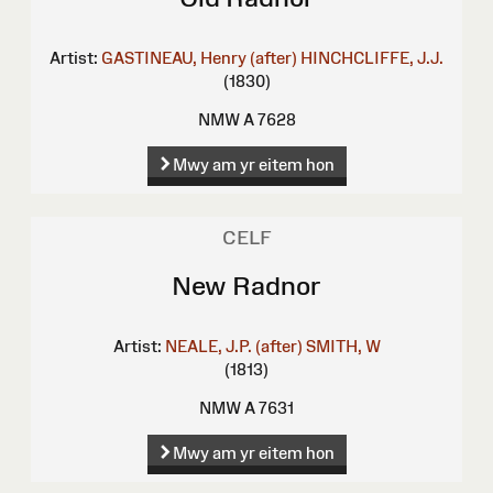
Artist:
GASTINEAU, Henry (after)
HINCHCLIFFE, J.J.
(1830)
NMW A 7628
Mwy am yr eitem hon
CELF
New Radnor
Artist:
NEALE, J.P. (after)
SMITH, W
(1813)
NMW A 7631
Mwy am yr eitem hon