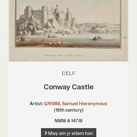
CELF
Conway Castle
Artist:
GRIMM, Samuel Hieronymous
(18th century)
NMW A 14718
Mwy am yr eitem hon