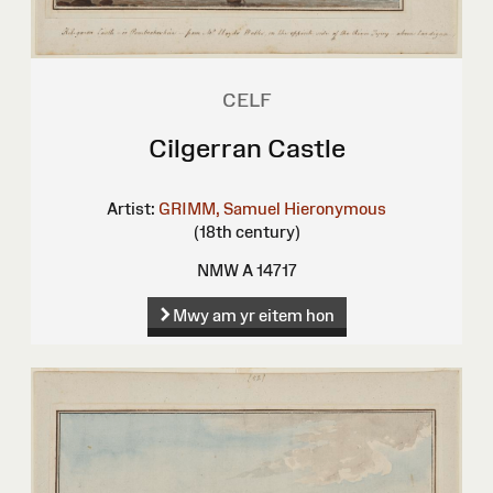
CELF
Cilgerran Castle
Artist:
GRIMM, Samuel Hieronymous
(18th century)
NMW A 14717
Mwy am yr eitem hon