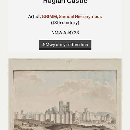
Raglan Castle
Artist:
GRIMM, Samuel Hieronymous
(18th century)
NMW A 14728
Mwy am yr eitem hon