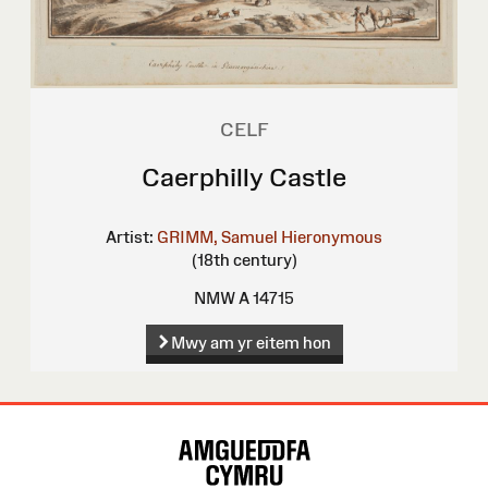
CELF
Caerphilly Castle
Artist:
GRIMM, Samuel Hieronymous
(18th century)
NMW A 14715
Mwy am yr eitem hon
Map
o'r
Wefan