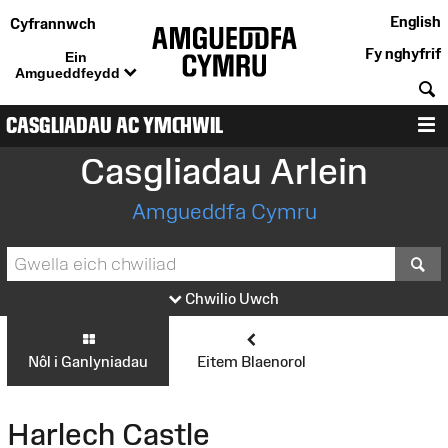
English
Cyfrannwch
Fy nghyfrif
Ein
Amgueddfeydd
C
CASGLIADAU AC YMCHWIL
D
Casgliadau Arlein
Amgueddfa Cymru
S
Chwilio Uwch
Nôl i Ganlyniadau
Eitem Blaenorol
Harlech Castle