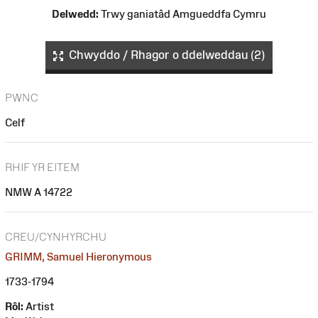
Delwedd:
Trwy ganiatâd Amgueddfa Cymru
Chwyddo / Rhagor o ddelweddau (2)
PWNC
Celf
RHIF YR EITEM
NMW A 14722
CREU/CYNHYRCHU
GRIMM, Samuel Hieronymous
1733-1794
Rôl:
Artist