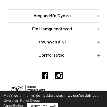
+
Amgueddfa Cymru
+
Ein Hamgueddfeydd
+
Ymunwch â Ni
+
Corfforaethol
Facebook
Instagr
Rhif Elusen 525774
Mae’r wefan hon yn defnyddio cwcis i hwyluso’ch defnydd.
Gweld ein
Polisi Cwcis
Gosodiadau
Derbyn Pob Cwci