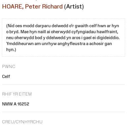
HOARE, Peter Richard
(Artist)
(Nid oes modd darparu delwedd o'r gwaith celf hwn ar hyn
o bryd. Mae hyn naill ai oherwydd cyfyngiadau hawlfraint,
neu oherwydd bod y ddelwedd yn aros i gael ei digideiddio.
Ymddiheurwn am unrhyw anghyfleustra a achosir gan
hyn.)
PWNC
Celf
RHIF YR EITEM
NMW A 16252
CREU/CYNHYRCHU