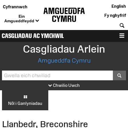
English
Cyfrannwch
Fy nghyfrif
Ein
Amgueddfeydd
C
CASGLIADAU AC YMCHWIL
D
Casgliadau Arlein
Amgueddfa Cymru
S
Chwilio Uwch
Nôl i Ganlyniadau
Llanbedr, Breconshire