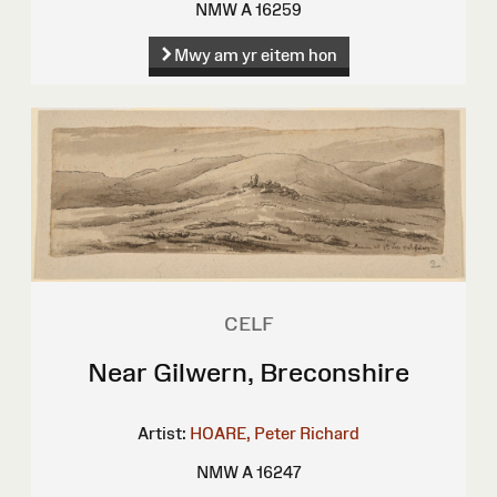
NMW A 16259
Mwy am yr eitem hon
CELF
Near Gilwern, Breconshire
Artist:
HOARE, Peter Richard
NMW A 16247