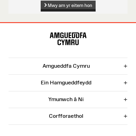
Mwy am yr eitem hon
Map
o'r
Wefan
+
Amgueddfa Cymru
+
Ein Hamgueddfeydd
+
Ymunwch â Ni
+
Corfforaethol