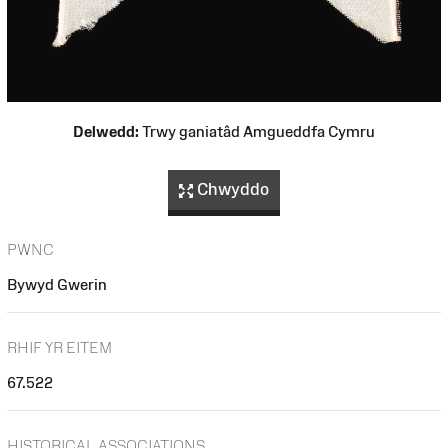
Delwedd:
Trwy ganiatâd Amgueddfa Cymru
Chwyddo
PWNC
Bywyd Gwerin
RHIF YR EITEM
67.522
HISTORICAL ASSOCIATIONS