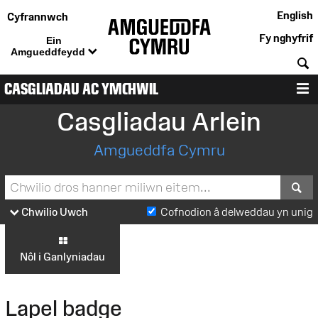
English
Cyfrannwch
Fy nghyfrif
Ein
Amgueddfeydd
C
CASGLIADAU AC YMCHWIL
D
Casgliadau Arlein
Amgueddfa Cymru
S
Chwilio Uwch
Cofnodion â delweddau yn unig
Nôl i Ganlyniadau
Lapel badge