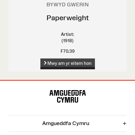
BYWYD GWERIN
Paperweight
Artist:
(1918)
F70.39
Mwy am yr eitem hon
Map
o'r
Wefan
+
Amgueddfa Cymru