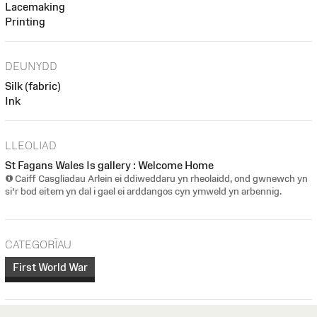
Lacemaking
Printing
DEUNYDD
Silk (fabric)
Ink
LLEOLIAD
St Fagans Wales Is gallery : Welcome Home
Caiff Casgliadau Arlein ei ddiweddaru yn rheolaidd, ond gwnewch yn
si’r bod eitem yn dal i gael ei arddangos cyn ymweld yn arbennig.
CATEGORÏAU
First World War