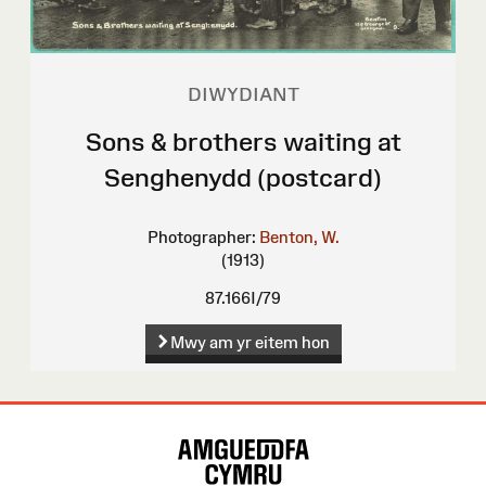
DIWYDIANT
Sons & brothers waiting at
Senghenydd (postcard)
Photographer:
Benton, W.
(1913)
87.166I/79
Mwy am yr eitem hon
Map
o'r
Wefan