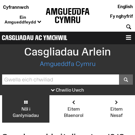
English
Cyfrannwch
Fy nghyfrif
Ein
Amgueddfeydd
C
CASGLIADAU AC YMCHWIL
D
Casgliadau Arlein
Amgueddfa Cymru
S
Chwilio Uwch
Nôl i
Eitem
Eitem
Ganlyniadau
Blaenorol
Nesaf