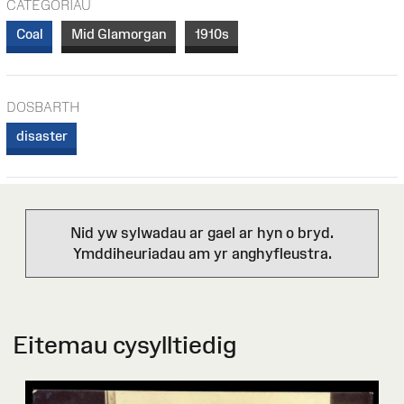
CATEGORÏAU
Coal
Mid Glamorgan
1910s
DOSBARTH
disaster
Nid yw sylwadau ar gael ar hyn o bryd.
Ymddiheuriadau am yr anghyfleustra.
Eitemau cysylltiedig