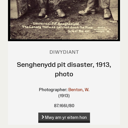
DIWYDIANT
Senghenydd pit disaster, 1913,
photo
Photographer:
Benton, W.
(1913)
87.166I/80
Mwy am yr eitem hon