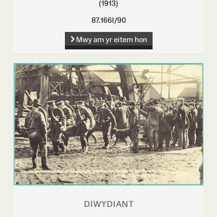
(1913)
87.166I/90
Mwy am yr eitem hon
DIWYDIANT