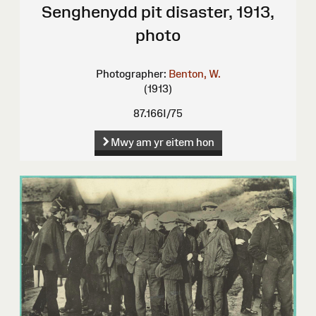
Senghenydd pit disaster, 1913,
photo
Photographer:
Benton, W.
(1913)
87.166I/75
Mwy am yr eitem hon