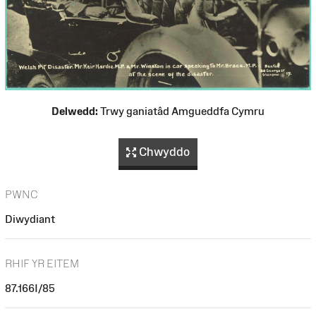
Delwedd:
Trwy ganiatâd Amgueddfa Cymru
Chwyddo
PWNC
Diwydiant
RHIF YR EITEM
87.166I/85