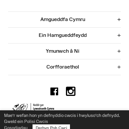
+
Amgueddfa Cymru
+
Ein Hamgueddfeydd
+
Ymunwch â Ni
+
Corfforaethol
Facebook
Instagr
Rhif Elusen 525774
Mae’r wefan hon yn defnyddio cwcis i hwyluso’ch defnydd.
Gweld ein
Polisi Cwcis
Gosodiadau
Derbyn Pob Cwci