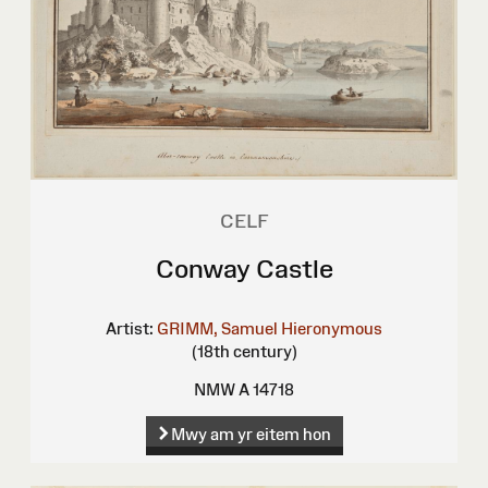
CELF
Conway Castle
Artist:
GRIMM, Samuel Hieronymous
(18th century)
NMW A 14718
Mwy am yr eitem hon