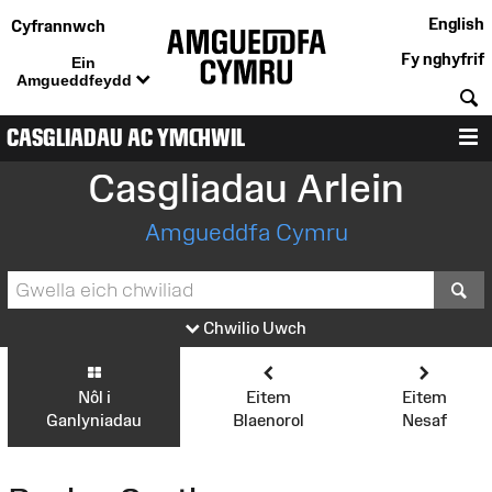
English
Cyfrannwch
Fy nghyfrif
Ein
Amgueddfeydd
C
CASGLIADAU AC YMCHWIL
D
Casgliadau Arlein
Amgueddfa Cymru
S
Chwilio Uwch
Nôl i
Eitem
Eitem
Ganlyniadau
Blaenorol
Nesaf