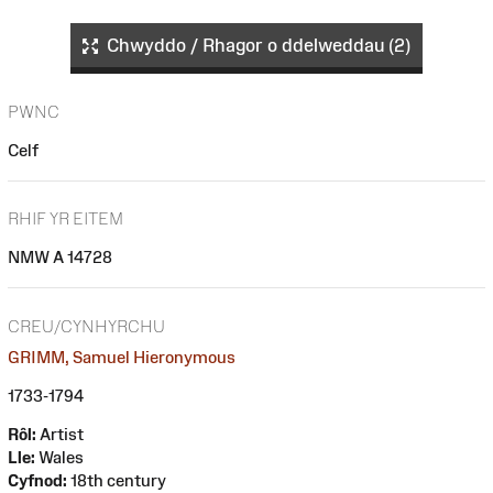
Chwyddo / Rhagor o ddelweddau (2)
PWNC
Celf
RHIF YR EITEM
NMW A 14728
CREU/CYNHYRCHU
GRIMM, Samuel Hieronymous
1733-1794
Rôl:
Artist
Lle:
Wales
Cyfnod:
18th century