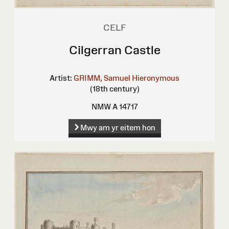
CELF
Cilgerran Castle
Artist:
GRIMM, Samuel Hieronymous
(18th century)
NMW A 14717
Mwy am yr eitem hon