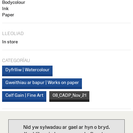
Bodycolour
Ink
Paper
LLEOLIAD
In store
CATEGORÏAU
Dyfrlliw | Watercolour
Gweithiau ar bapur | Works on paper
Celf Gain | Fine Art
08_CADP_Nov_21
Nid yw sylwadau ar gael ar hyn o bryd.