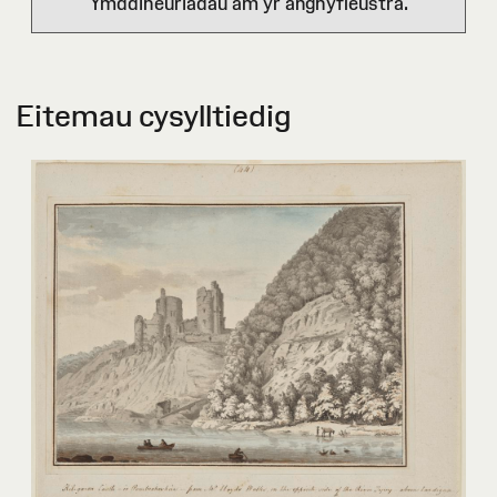
Ymddiheuriadau am yr anghyfleustra.
Eitemau cysylltiedig