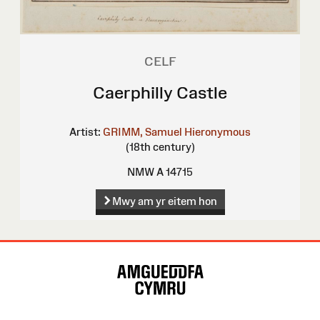
CELF
Caerphilly Castle
Artist:
GRIMM, Samuel Hieronymous
(18th century)
NMW A 14715
Mwy am yr eitem hon
Map
o'r
Wefan