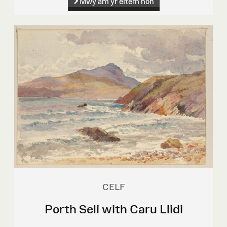
Mwy am yr eitem hon
CELF
Porth Seli with Caru Llidi