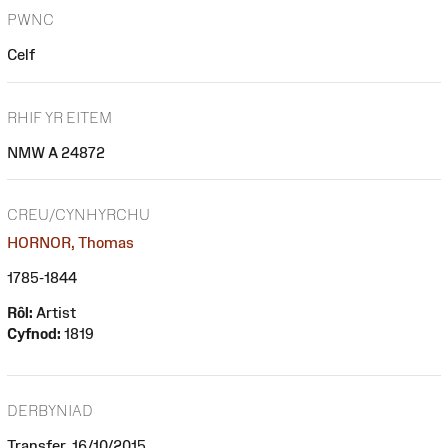
PWNC
Celf
RHIF YR EITEM
NMW A 24872
CREU/CYNHYRCHU
HORNOR, Thomas
1785-1844
Rôl:
Artist
Cyfnod:
1819
DERBYNIAD
Transfer, 16/10/2015