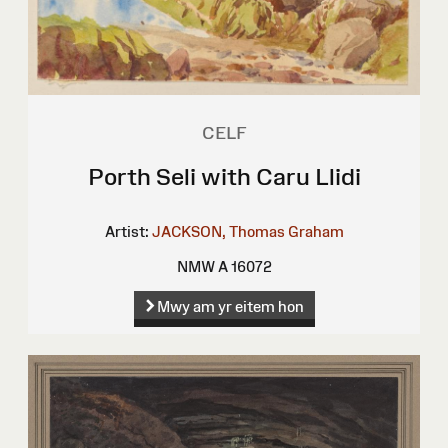
CELF
Porth Seli with Caru Llidi
Artist:
JACKSON, Thomas Graham
NMW A 16072
Mwy am yr eitem hon