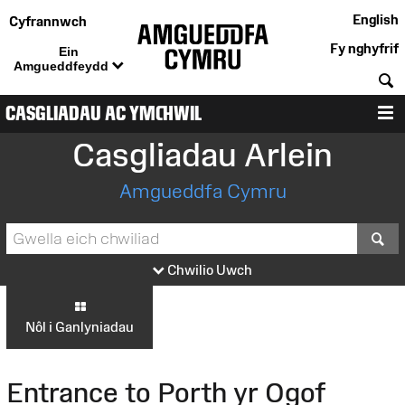
English
Cyfrannwch
Fy nghyfrif
Ein
Amgueddfeydd
C
CASGLIADAU AC YMCHWIL
D
Casgliadau Arlein
Amgueddfa Cymru
S
Chwilio Uwch
Nôl i Ganlyniadau
Entrance to Porth yr Ogof