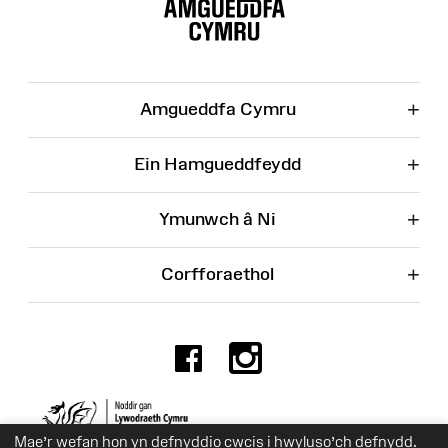
o'r
Wefan
+
Amgueddfa Cymru
+
Ein Hamgueddfeydd
+
Ymunwch â Ni
+
Corfforaethol
Facebook
Instagr
Rhif Elusen 525774
Mae’r wefan hon yn defnyddio cwcis i hwyluso’ch defnydd.