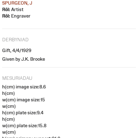
SPURGEON, J
Rôl:
Artist
Rôl:
Engraver
DERBYNIAD
Gift, 4/4/1929
Given by J.K. Brooke
MESURIADAU
h(cm) image size:8.6
h(cm)
w(cm) image size:15
w(cm)
h(cm) plate size:9.4
h(cm)
w(cm) plate size:15.8
w(cm)