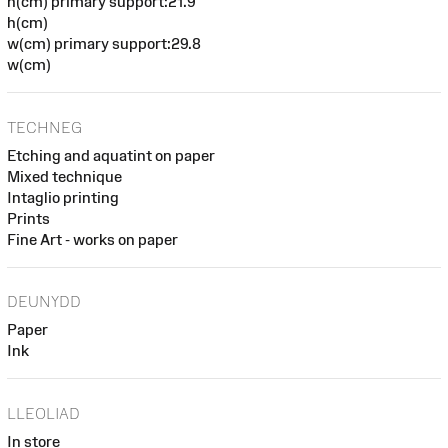
h(cm) primary support:21.9
h(cm)
w(cm) primary support:29.8
w(cm)
TECHNEG
Etching and aquatint on paper
Mixed technique
Intaglio printing
Prints
Fine Art - works on paper
DEUNYDD
Paper
Ink
LLEOLIAD
In store