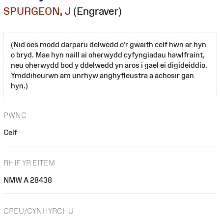
SPURGEON, J
(Engraver)
(Nid oes modd darparu delwedd o'r gwaith celf hwn ar hyn
o bryd. Mae hyn naill ai oherwydd cyfyngiadau hawlfraint,
neu oherwydd bod y ddelwedd yn aros i gael ei digideiddio.
Ymddiheurwn am unrhyw anghyfleustra a achosir gan
hyn.)
PWNC
Celf
RHIF YR EITEM
NMW A 28438
CREU/CYNHYRCHU