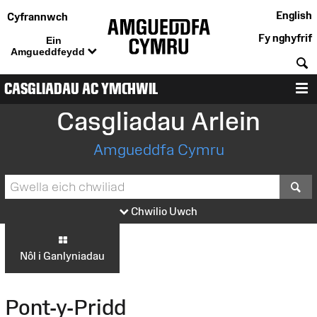
English
Cyfrannwch
Fy nghyfrif
Ein
Amgueddfeydd
C
CASGLIADAU AC YMCHWIL
D
Casgliadau Arlein
Amgueddfa Cymru
S
Chwilio Uwch
Nôl i Ganlyniadau
Pont-y-Pridd