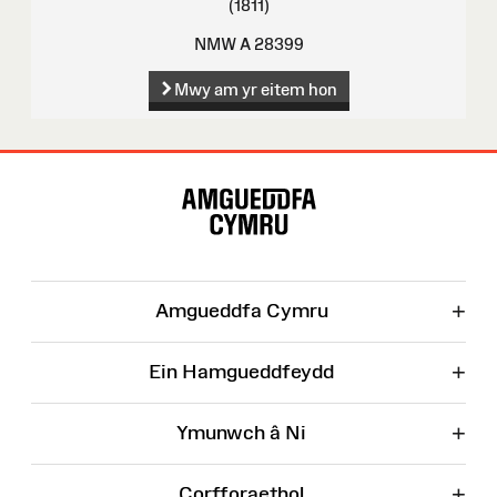
(1811)
NMW A 28399
Mwy am yr eitem hon
Map
o'r
Wefan
+
Amgueddfa Cymru
+
Ein Hamgueddfeydd
+
Ymunwch â Ni
+
Corfforaethol