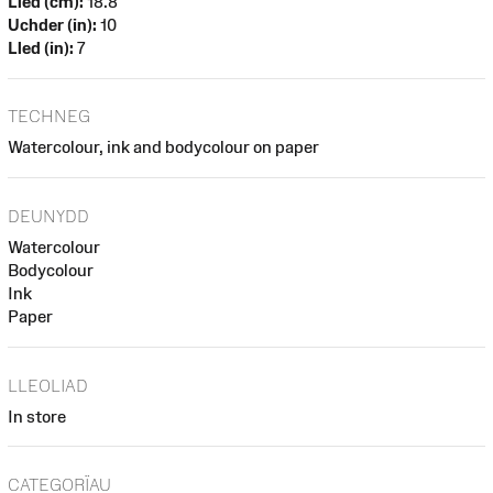
Lled (cm):
18.8
Uchder (in):
10
Lled (in):
7
TECHNEG
Watercolour, ink and bodycolour on paper
DEUNYDD
Watercolour
Bodycolour
Ink
Paper
LLEOLIAD
In store
CATEGORÏAU