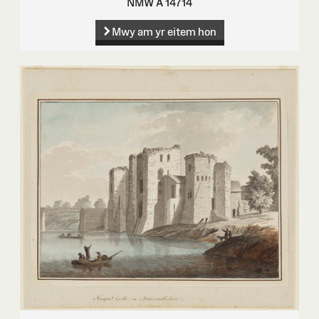
NMW A 14714
Mwy am yr eitem hon