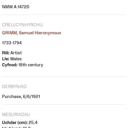
NMW A 14720
CREU/CYNHYRCHU
GRIMM, Samuel Hieronymous
1733-1794
Rôl:
Artist
Lle:
Wales
Cyfnod:
18th century
DERBYNIAD
Purchase, 6/6/1921
MESURIADAU
Uchder (cm):
25.4