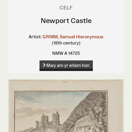
CELF
Newport Castle
Artist:
GRIMM, Samuel Hieronymous
(18th century)
NMW A 14725
Mwy am yr eitem hon