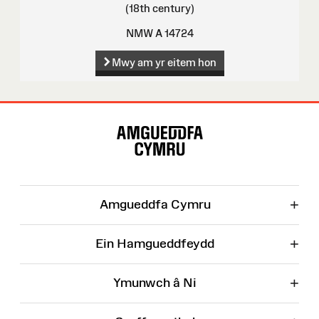
(18th century)
NMW A 14724
Mwy am yr eitem hon
Map
o'r
Wefan
+
Amgueddfa Cymru
+
Ein Hamgueddfeydd
+
Ymunwch â Ni