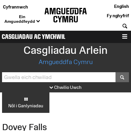
English
Cyfrannwch
Fy nghyfrif
Ein
Amgueddfeydd
C
CASGLIADAU AC YMCHWIL
D
Casgliadau Arlein
Amgueddfa Cymru
S
Chwilio Uwch
Nôl i Ganlyniadau
Dovey Falls