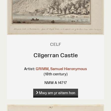
CELF
Cilgerran Castle
Artist:
GRIMM, Samuel Hieronymous
(18th century)
NMW A 14717
Mwy am yr eitem hon