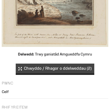
Delwedd:
Trwy ganiatâd Amgueddfa Cymru
Chwyddo / Rhagor o ddelweddau (2)
PWNC
Celf
RHIF YR EITEM